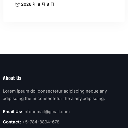
2026 年 8 月 8 日
About Us
Lorem ipsum dol consectetur adipiscing neque any
adipiscing the ni consectetur the a any adipiscing.
Email Us:
infouemail@gmail.com
Contact:
+5-784-8894-678