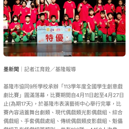
墨新聞
｜記者江育銓／基隆報導
基隆市協同9所學校承辦「113學年度全國學生創意戲
劇比賽」圓滿落幕，比賽期間自4月11日起至4月27日
止(為期17天)，於基隆市表演藝術中心舉行完畢，比
賽內容涵蓋舞台劇類、現代偶戲類光影偶戲組、綜合
偶戲組、手套偶戲處組、傳統偶戲類皮影戲組、魁儡