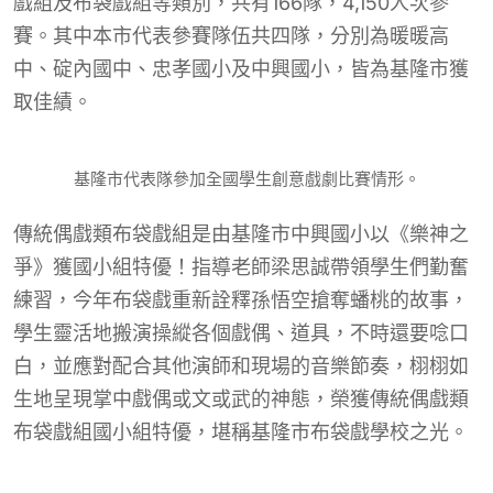
戲組及布袋戲組等類別，共有166隊，4,150人次參
賽。其中本市代表參賽隊伍共四隊，分別為暖暖高
中、碇內國中、忠孝國小及中興國小，皆為基隆市獲
取佳績。
基隆市代表隊參加全國學生創意戲劇比賽情形。
傳統偶戲類布袋戲組是由基隆市中興國小以《樂神之
爭》獲國小組特優！指導老師梁思誠帶領學生們勤奮
練習，今年布袋戲重新詮釋孫悟空搶奪蟠桃的故事，
學生靈活地搬演操縱各個戲偶、道具，不時還要唸口
白，並應對配合其他演師和現場的音樂節奏，栩栩如
生地呈現掌中戲偶或文或武的神態，榮獲傳統偶戲類
布袋戲組國小組特優，堪稱基隆市布袋戲學校之光。