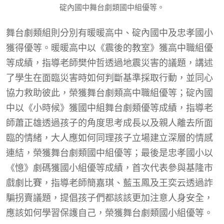
碇內國中舞台劇類國中組優等。
舞台劇類組則分別有暖暖高中、碇內國中及忠孝國小
獲得優等。暖暖高中以《震後的教室》獲高中職組優
等成績，指導老師樊仲哲透過地震災害的議題，講述
了學生在面臨災害時如何判斷基準採取行動，並同心
協力救助彼此，榮獲舞台劇類高中職組優等；碇內國
中以《小時候》獲國中組舞台劇類優等成績，指導老
師蕭正雄透過孩子的角度思考成長以及親人離去所面
臨的情緒，大人應如何同理孩子立場建立深層的情感
連結，榮獲舞台劇類國中組優等；最後是忠孝國小以
《憶》劇碼獲國小組優等成績，首次代表參與基隆市
戲劇比賽，指導老師簡嘉琪、藍玉鳳及王奕云透過詐
騙拐賣議題，提倡孩子們都該該更加注意人身安全，
應該如何學習保護自己，榮獲舞台劇類國小組優等。