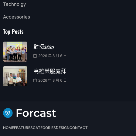
Technolgy
Accessories
Top Posts
對接2027
2026 年 8 月 6 日
高雄榮服處拜
2026 年 8 月 6 日
HOME
FEATURES
CATEGORIES
DESIGN
CONTACT