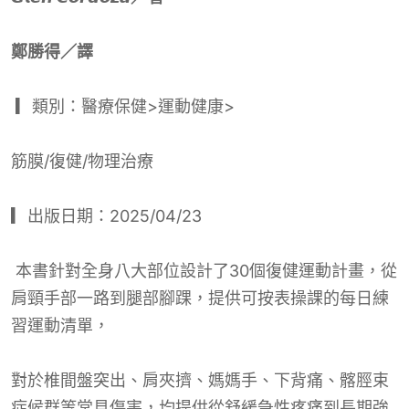
鄭勝得／譯
▎類別：醫療保健
>
運動健康
>
筋膜
/
復健
/
物理治療
▎出版日期：
2025/04/23
本書針對全身八大部位設計了
30
個復健運動計畫，從
肩頸手部一路到腿部腳踝，提供可按表操課的每日練
習運動清單，
對於椎間盤突出、肩夾擠、媽媽手、下背痛、髂脛束
症候群等常見傷害，均提供從舒緩急性疼痛到長期強