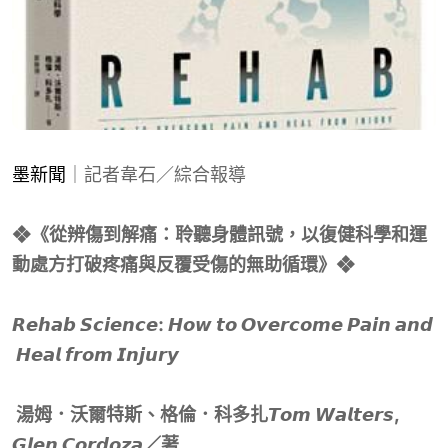
墨新聞
｜記者韋石／綜合報導
❖
《從辨傷到解痛：聆聽身體訊號，以復健科學和運
動處方打破疼痛與反覆受傷的無助循環》
❖
𝙍𝙚𝙝𝙖𝙗
𝙎𝙘𝙞𝙚𝙣𝙘𝙚
:
𝙃𝙤𝙬
𝙩𝙤
𝙊𝙫𝙚𝙧𝙘𝙤𝙢𝙚
𝙋𝙖𝙞𝙣
𝙖𝙣𝙙
𝙃𝙚𝙖𝙡
𝙛𝙧𝙤𝙢
𝙄𝙣𝙟𝙪𝙧𝙮
湯姆．沃爾特斯、格倫．科多扎
𝙏𝙤𝙢
𝙒𝙖𝙡𝙩𝙚𝙧𝙨
,
𝙂𝙡𝙚𝙣
𝘾𝙤𝙧𝙙𝙤𝙯𝙖
／著