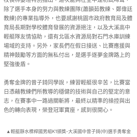
除了選手本身的努力與教練團隊(蕭韻茹教練、鄭偉廷
教練)的專業指導外，也要感謝桃園市政府教育局及體
育局長期對學校體育發展的資源挹注，以及大溪高中
輕艇隊友情協助，還有北區水資源局對石門水庫訓練
場域的支持。另外，家長們在假日接送、比賽應援與
精神鼓勵等方面的無私付出，是選手逐夢金牌路上的
堅強後盾。
勇奪金牌的曾子錡同學說，練習輕艇很辛苦，比賽當
日憑藉教練們所教導的穩健的技術與自己的堅定的意
志，在賽事中一路過關斬將，最終以精準的操控與出
色的轉向表現，榮登冠軍寶座，感到很開心。
▲輕艇靜水標桿國男組K1頒獎-大溪國中曾子錡(中)選手勇奪金