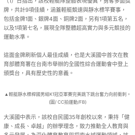
（1）日指出，該校輕艇隊整體表現優異，勇奪多面獎
牌，共計9項佳績，涵蓋輕艇競速與靜水標竿賽事，
包括金牌1面、銀牌4面、銅牌2面，另有1項第五名，
以及1項第七名，展現全隊整體超高實力與多元競技的
運動水準。
這面金牌刷新個人最佳成績，也是大溪國中首次在教
育部體育署在台南市舉辦的全國性綜合運動會中登上
頒獎台，具有歷史性的意義。
▲輕艇靜水標桿國男組K1冠亞軍賽完美跳下跳台奮力向前衝刺。
(圖/ CC拍運動/FB)
大溪國中表示，該校自民國35年創校以來，秉持「健
康、成長、卓越」的辦學理念，致力推動全人教育與