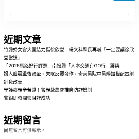
近期文章
竹縣婦女會大團結力挺徐欣瑩 楊文科縣長再喊「一定要讓徐欣
瑩當選」
「2026馬路好行評選」南投縣「人本交通有GO行」獲獎
婦人腦震盪後頭暈、失眠反覆發作，奇美醫院中醫辨證搭配雷射
針灸改善
守護鄉親辛苦錢！警親赴農會推廣防詐機制
警銀即時關懷阻詐成功
近期留言
尚無留言可供顯示。