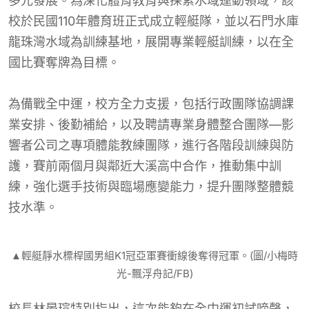
多元發展。為深化體育教育與探索水域運動領域，該
校於民國110年體育班正式成立輕艇隊，並以石門水庫
龍珠灣水域為訓練基地，展開專業輕艇訓練，以在全
國比賽奪牌為目標。
為備戰全中運，校方全力支援，包括行政團隊協調課
業安排、後勤補給，以及聘請專業身體整合團隊—影
響者公司之專項體能教練團隊，進行各階段訓練與防
護，賽前兩個月與鄰近大溪高中合作，推動集中訓
練，強化選手技術與臨場應變能力，提升團隊整體競
技水準。
▲輕艇靜水標桿國男組K1冠亞軍賽衝線後奪得冠軍。(圖/小梅時
光-飄浮舟記/FB)
校長林晏瑄特別指出，這次能夠在全中運初試啼聲，