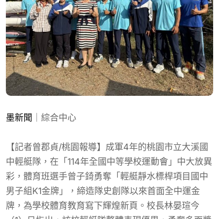
墨新聞
｜綜合中心
【記者曾郡貞/桃園報導】成軍4年的桃園市立大溪國
中輕艇隊，在「114年全國中等學校運動會」中大放異
彩，體育班選手曾子錡勇奪「輕艇靜水標桿項目國中
男子組K1金牌」，締造隊史創隊以來首面全中運金
牌，為學校體育教育寫下輝煌新頁。校長林晏瑄今