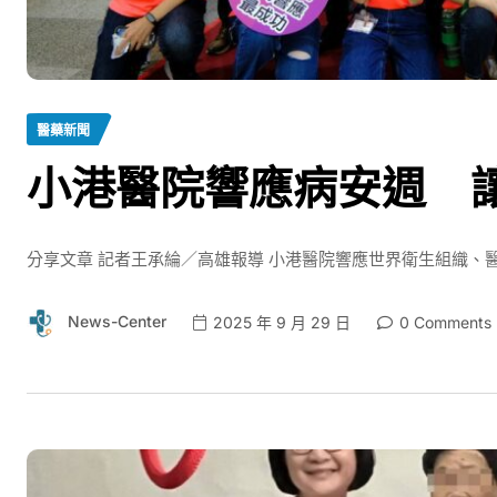
醫藥新聞
小港醫院響應病安週 
分享文章 記者王承綸／高雄報導 小港醫院響應世界衛生組織、醫
News-Center
2025 年 9 月 29 日
0 Comments