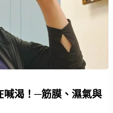
在喊渴！─筋膜、濕氣與