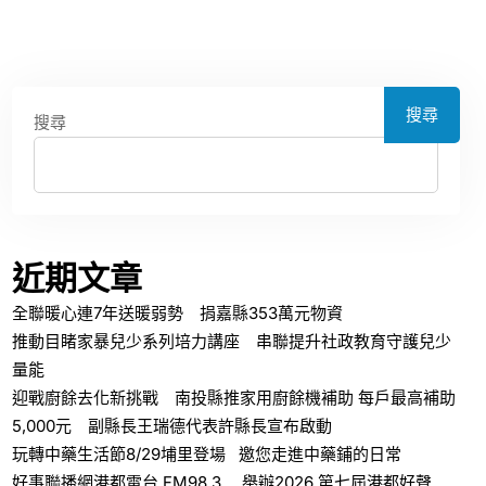
搜尋
搜尋
近期文章
全聯暖心連7年送暖弱勢 捐嘉縣353萬元物資
推動目睹家暴兒少系列培力講座 串聯提升社政教育守護兒少
量能
迎戰廚餘去化新挑戰 南投縣推家用廚餘機補助 每戶最高補助
5,000元 副縣長王瑞德代表許縣長宣布啟動
玩轉中藥生活節8/29埔里登場 邀您走進中藥鋪的日常
好事聯播網港都電台 FM98.3 舉辦2026 第七屆港都好聲