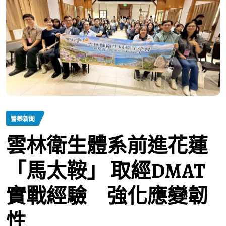
醫藥新聞
雲林衛生體系前進花蓮
「馬太鞍」 取經DMAT
實戰經驗 強化應變韌
性