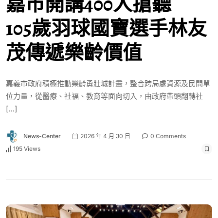
嘉市開講400人搶聽
105歲羽球國寶選手林友
茂傳遞樂齡價值
嘉義市政府積極推動樂齡勇壯城計畫，整合跨局處資源及民間單
位力量，從醫療、社福、教育等面向切入，由政府帶頭翻轉社
[…]
News-Center
2026 年 4 月 30 日
0 Comments
195 Views