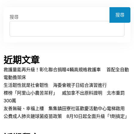
搜尋
搜尋
近期文章
救護量能再升級！彰化聯合捐贈4輛高規格救護車 首配全自動
電動擔架床
生活韌性就是社會韌性 海委會親子日結合演習進行
標榜「阿里山小農苦茶籽」 威加拿不出原料證明 北市重罰
300萬
友善無礙、幸福上樓 集集鎮田寮社區歡慶活動中心電梯啟用
公費成人肺炎鏈球菌疫苗政策 8月10日起全面升級「1劑搞定」