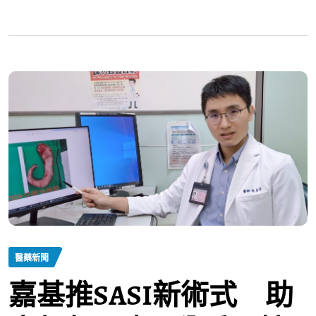
醫藥新聞
嘉基推SASI新術式 助