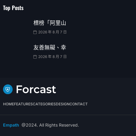
Top Posts
標榜「阿里山
2026 年 8 月 7 日
友善無礙、幸
2026 年 8 月 7 日
HOME
FEATURES
CATEGORIES
DESIGN
CONTACT
Empath
@2024. All Rights Reserved.