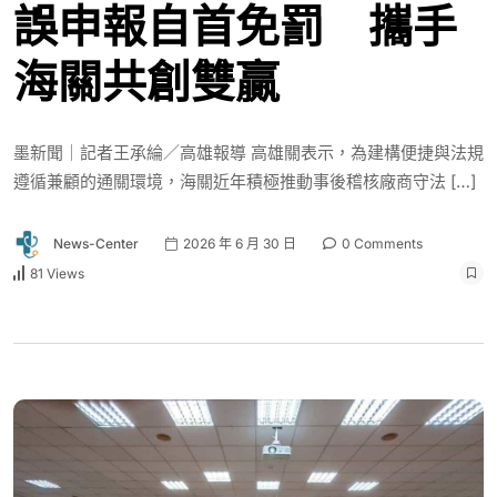
誤申報自首免罰 攜手
海關共創雙贏
墨新聞｜記者王承綸／高雄報導 高雄關表示，為建構便捷與法規
遵循兼顧的通關環境，海關近年積極推動事後稽核廠商守法 […]
News-Center
2026 年 6 月 30 日
0 Comments
81 Views