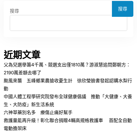
搜尋
搜尋
近期文章
父為兒選舉籌4千萬、競選支出僅1810萬？游淑慧追問鄭朝方：
2190萬差額去哪了
颱風來襲 五峰鄉果農搶收憂生計 徐欣瑩臉書發起認購水梨行
動
中國人體工程學研究院發布全球健康倡議 推動「大健康、大養
生、大防疫」新生活系統
六神草藥別名多 療傷止痛好幫手
救護量能再升級！彰化聯合捐贈4輛高規格救護車 首配全自動
電動擔架床