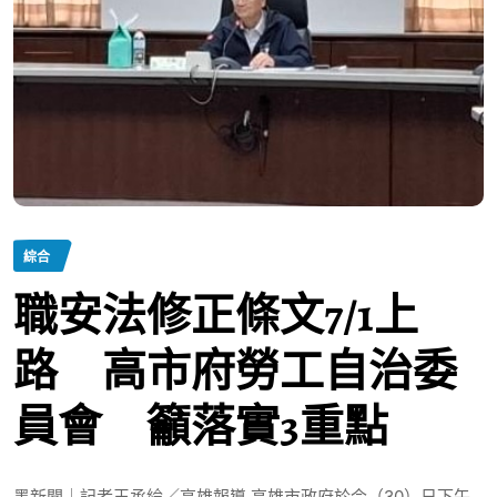
綜合
職安法修正條文7/1上
路 高市府勞工自治委
員會 籲落實3重點
墨新聞｜記者王承綸／高雄報導 高雄市政府於今（30）日下午