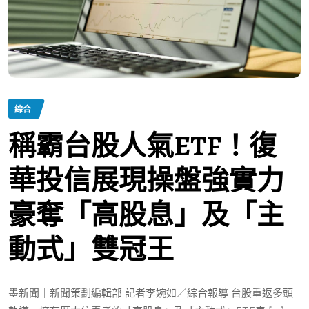
綜合
稱霸台股人氣ETF！復
華投信展現操盤強實力
豪奪「高股息」及「主
動式」雙冠王
墨新聞｜新聞策劃編輯部 記者李婉如／綜合報導 台股重返多頭