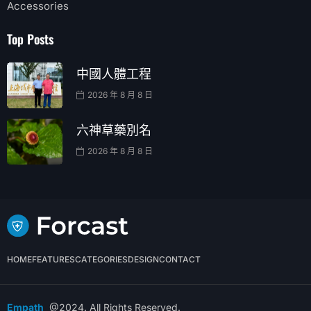
Accessories
Top Posts
中國人體工程
2026 年 8 月 8 日
六神草藥別名
2026 年 8 月 8 日
HOME
FEATURES
CATEGORIES
DESIGN
CONTACT
Empath
@2024. All Rights Reserved.