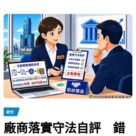
綜合
廠商落實守法自評 錯