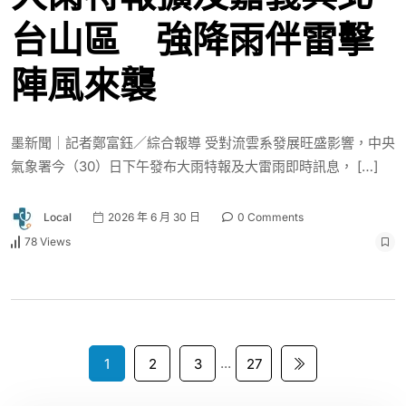
台山區 強降雨伴雷擊
陣風來襲
墨新聞｜記者鄭富鈺／綜合報導 受對流雲系發展旺盛影響，中央
氣象署今（30）日下午發布大雨特報及大雷雨即時訊息， […]
Local
2026 年 6 月 30 日
0 Comments
78 Views
...
1
2
3
27