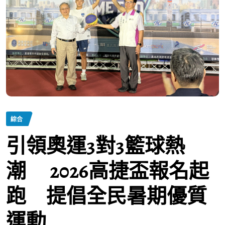
綜合
引領奧運3對3籃球熱
潮 2026高捷盃報名起
跑 提倡全民暑期優質
運動