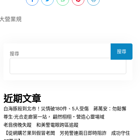
大營業規
搜尋
搜尋
近期文章
白海豚殺到北市！災情破180件、5人受傷 蔣萬安：勿鬆懈
尊生·光合走廊第一站， 翩然栩栩・營造心靈場域
老翁傍晚失蹤 和美警電眼跨區追蹤
【從網購芒果到假冒老闆 芳苑警連兩日即時阻詐 成功守住