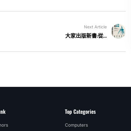
Next Article
大家出版新書:從...
ink
Top Categories
hors
Computers