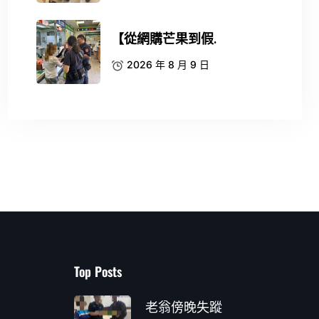
【從網購芒果到假.
2026 年 8 月 9 日
Top Posts
老翁傍晚失蹤