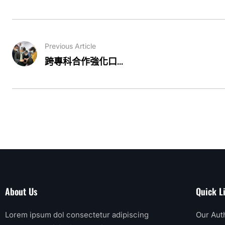
Previous Article
跨專科合作強化口...
About Us
Quick L
Lorem ipsum dol consectetur adipiscing
Our Aut