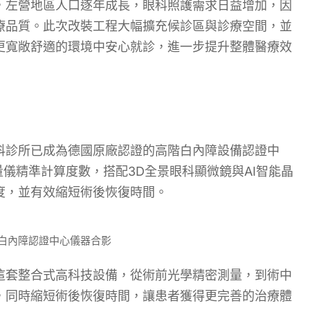
，左營地區人口逐年成長，眼科照護需求日益增加，因
療品質。此次改裝工程大幅擴充候診區與診療空間，並
更寬敞舒適的環境中安心就診，進一步提升整體醫療效
科診所已成為德國原廠認證的高階白內障設備認證中
儀精準計算度數，搭配3D全景眼科顯微鏡與AI智能晶
度，並有效縮短術後恢復時間。
白內障認證中心儀器合影
這套整合式高科技設備，從術前光學精密測量，到術中
，同時縮短術後恢復時間，讓患者獲得更完善的治療體