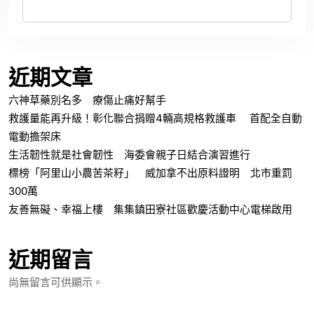
近期文章
六神草藥別名多 療傷止痛好幫手
救護量能再升級！彰化聯合捐贈4輛高規格救護車 首配全自動
電動擔架床
生活韌性就是社會韌性 海委會親子日結合演習進行
標榜「阿里山小農苦茶籽」 威加拿不出原料證明 北市重罰
300萬
友善無礙、幸福上樓 集集鎮田寮社區歡慶活動中心電梯啟用
近期留言
尚無留言可供顯示。