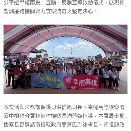
公平選舉護南投」查賄、反賄宣導啟動儀式，展現檢
警調廉跨機關齊力查察賄選之堅定決心。
本次活動法務部保護司洪信旭司長、臺灣高等檢察署
臺中檢察分署林錦村檢察長均蒞臨指導。本署周士榆
檢察長更邀請南投縣政府簡育民副祕書長、南投縣政