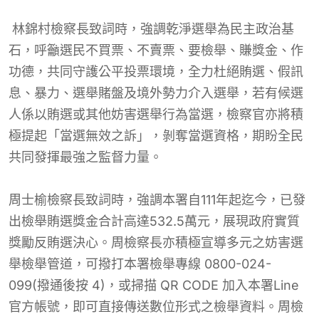
林錦村檢察長致詞時，強調乾淨選舉為民主政治基
石，呼籲選民不買票、不賣票、要檢舉、賺獎金、作
功德，共同守護公平投票環境，全力杜絕賄選、假訊
息、暴力、選舉賭盤及境外勢力介入選舉，若有候選
人係以賄選或其他妨害選舉行為當選，檢察官亦將積
極提起「當選無效之訴」，剝奪當選資格，期盼全民
共同發揮最強之監督力量。
周士榆檢察長致詞時，強調本署自111年起迄今，已發
出檢舉賄選獎金合計高達532.5萬元，展現政府實質
獎勵反賄選決心。周檢察長亦積極宣導多元之妨害選
舉檢舉管道，可撥打本署檢舉專線 0800-024-
099(撥通後按 4)，或掃描 QR CODE 加入本署Line
官方帳號，即可直接傳送數位形式之檢舉資料。周檢