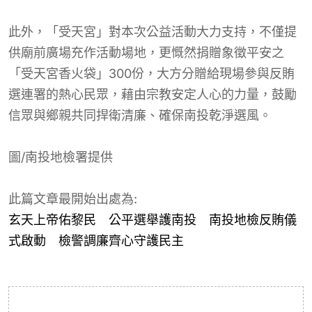
此外，「受天宮」對本次公益活動大力支持，不僅提
供廟前廣場充作活動場地，更慨然捐贈象徵平安之
「受天宮香火袋」300份，大方分贈給現場參與反賄
選連署的熱心民眾，藉由宗教安定人心的力量，鼓勵
信眾與鄉親共同捍衛清廉、確保南投乾淨選風。
圖/南投地檢署提供
此篇文章最開始出處為:
玄天上帝佑黎民 公平選舉護南投 南投地檢反賄儀
式啟動 檢警調廉齊心守護民主