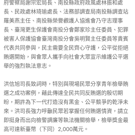
府警察局謝宗宏局長、南投縣政府政風處林振和處
長、民政處林琦瑜處長、法務部調查局南投縣調查站
羅美燕主任、南投縣榮譽觀護人協進會乃守志理事
長、臺灣更生保護會南投分會鄭家珍主任委員、犯罪
被害人保護協會臺灣南投分會吳明賢主任委員等貴賓
代表共同參與，民主需要全民齊心守護，公平從拒絕
賄選開始，與會眾人攜手向社會大眾宣示維護公平選
舉的強烈執法意志。
洪信旭司長致詞時，特別與現場民眾分享青年檢舉賄
選之成功案例，藉此傳達全民共同反賄選的殷切期
盼，期許為下一代打造沒有黑金、公平競爭的乾淨未
來。洪司長強力呼籲民眾若掌握任何賄選情資，請立
即挺身而出向檢警調廉等執法機關檢舉，檢舉獎金最
高可達新臺幣（下同）2,000萬元。