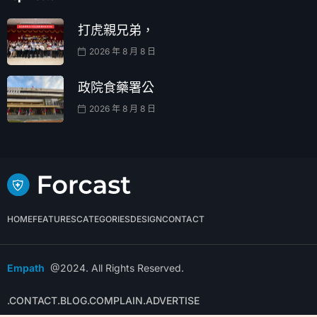
打虎親兄弟，
2026 年 8 月 8 日
政院食藥署公
2026 年 8 月 8 日
HOME
FEATURES
CATEGORIES
DESIGN
CONTACT
Empath
@2024. All Rights Reserved.
.CONTACT
.BLOG
.COMPLAIN
.ADVERTISE