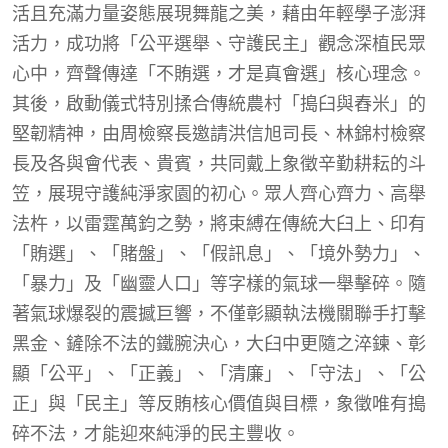
活且充滿力量姿態展現舞龍之美，藉由年輕學子澎湃
活力，成功將「公平選舉、守護民主」觀念深植民眾
心中，齊聲傳達「不賄選，才是真會選」核心理念。
其後，啟動儀式特別揉合傳統農村「搗臼與舂米」的
堅韌精神，由周檢察長邀請洪信旭司長、林錦村檢察
長及各與會代表、貴賓，共同戴上象徵辛勤耕耘的斗
笠，展現守護純淨家園的初心。眾人齊心齊力、高舉
法杵，以雷霆萬鈞之勢，將束縛在傳統大臼上、印有
「賄選」、「賭盤」、「假訊息」、「境外勢力」、
「暴力」及「幽靈人口」等字樣的氣球一舉擊碎。隨
著氣球爆裂的震撼巨響，不僅彰顯執法機關聯手打擊
黑金、鏟除不法的鐵腕決心，大臼中更隨之淬鍊、彰
顯「公平」、「正義」、「清廉」、「守法」、「公
正」與「民主」等反賄核心價值與目標，象徵唯有搗
碎不法，才能迎來純淨的民主豐收。