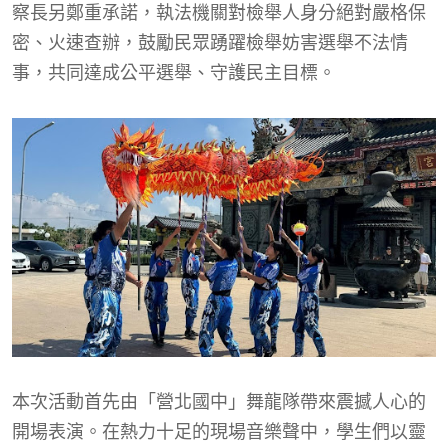
察長另鄭重承諾，執法機關對檢舉人身分絕對嚴格保
密、火速查辦，鼓勵民眾踴躍檢舉妨害選舉不法情
事，共同達成公平選舉、守護民主目標。
本次活動首先由「營北國中」舞龍隊帶來震撼人心的
開場表演。在熱力十足的現場音樂聲中，學生們以靈