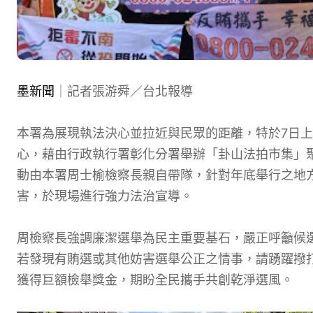
墨新聞
｜記者張游舜／台北報導
本署為展現執法決心並拉近與民眾的距離，特於7日
心，藉由行政執行署彰化分署舉辦「卦山法拍市集」
動由本署周士榆檢察長親自帶隊，針對年底舉行之地
害，於現場進行強力法治宣導。
周檢察長強調廉潔選舉為民主重要基石，嚴正呼籲候
若發現有賄選或其他妨害選舉公正之情事，請踴躍撥
獲得巨額檢舉獎金，期盼全民攜手共創乾淨選風。