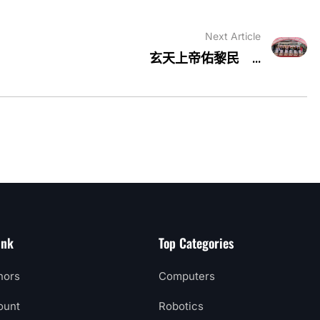
Next Article
玄天上帝佑黎民 ...
ink
Top Categories
hors
Computers
ount
Robotics