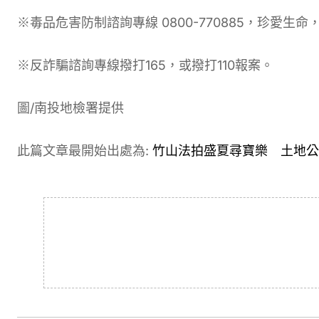
※毒品危害防制諮詢專線 0800-770885，珍愛生
※反詐騙諮詢專線撥打165，或撥打110報案。
圖/南投地檢署提供
此篇文章最開始出處為:
竹山法拍盛夏尋寶樂 土地公