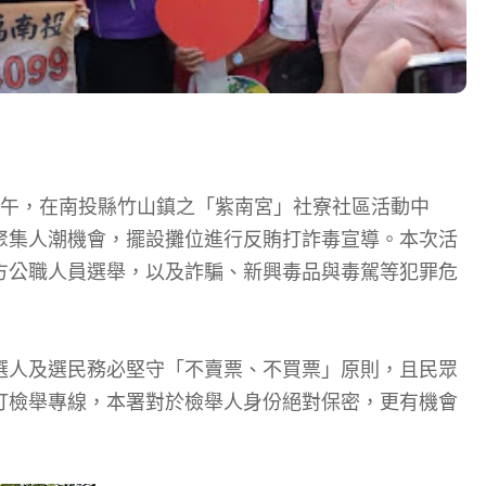
上午，在南投縣竹山鎮之「紫南宮」社寮社區活動中
聚集人潮機會，擺設攤位進行反賄打詐毒宣導。本次活
方公職人員選舉，以及詐騙、新興毒品與毒駕等犯罪危
選人及選民務必堅守「不賣票、不買票」原則，且民眾
打檢舉專線，本署對於檢舉人身份絕對保密，更有機會