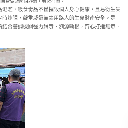
由自身做起防阻詐騙，看緊荷包。
品氾濫，吸食毒品不僅摧毀個人身心健康，且易衍生失
定時炸彈，嚴重威脅無辜用路人的生命財產安全。是
續結合警調機關強力緝毒、溯源斷根，齊心打造無毒、