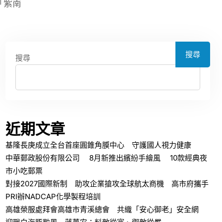
「紫南
搜尋
搜尋
近期文章
基隆長庚成立全台首座圓錐角膜中心 守護國人視力健康
中華郵政股份有限公司 8月新推出繽紛手繪風 10款經典夜
市小吃郵票
對接2027國際新制 助攻企業搶攻全球航太商機 高市府攜手
PRI辦NADCAP化學製程培訓
高雄榮服處拜會高雄市青溪總會 共織「安心御老」安全網