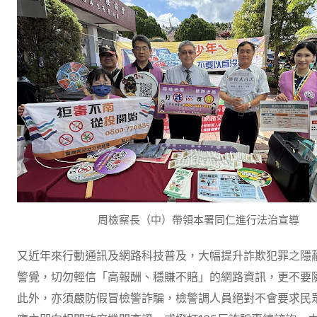
周檢察長（中）帶領本署同仁進行法治宣導
又近年來行動通訊及網路科技普及，大幅提升詐欺犯罪之隱
警覺，切勿輕信「高報酬、穩賺不賠」的網路資訊，更不要
此外，亦須嚴防假冒檢警詐騙，檢警調人員絕對不會要求民