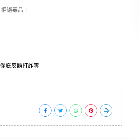
命，拒絕毒品！
保庇反賄打詐毒