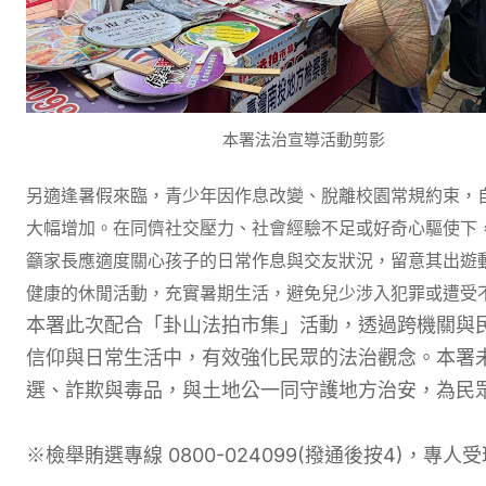
本署法治宣導活動剪影
另適逢暑假來臨，青少年因作息改變、脫離校園常規約束，
大幅增加。在同儕社交壓力、社會經驗不足或好奇心驅使下
籲家長應適度關心孩子的日常作息與交友狀況，留意其出遊
健康的休閒活動，充實暑期生活，避免兒少涉入犯罪或遭受
本署此次配合「卦山法拍市集」活動，透過跨機關與
信仰與日常生活中，有效強化民眾的法治觀念。本署
選、詐欺與毒品，與土地公一同守護地方治安，為民
※檢舉賄選專線 0800-024099(撥通後按4)，專