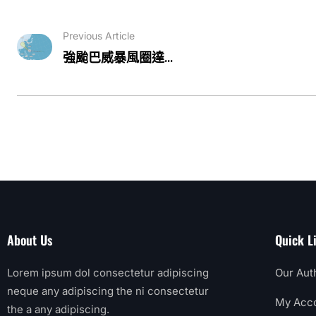
Previous Article
強颱巴威暴風圈達...
About Us
Quick L
Lorem ipsum dol consectetur adipiscing
Our Aut
neque any adipiscing the ni consectetur
My Acc
the a any adipiscing.