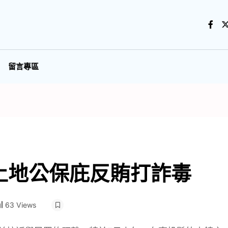
留言專區
土地公保庇反賄打詐毒
63 Views