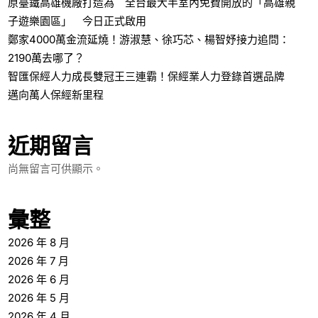
原臺鐵高雄機廠打造為 全台最大半室內免費開放的「高雄親
子遊樂園區」 今日正式啟用
鄭家4000萬金流延燒！游淑慧、徐巧芯、楊智妤接力追問：
2190萬去哪了？
智匯保經人力成長雙冠王三連霸！保經業人力登錄首選品牌
邁向萬人保經新里程
近期留言
尚無留言可供顯示。
彙整
2026 年 8 月
2026 年 7 月
2026 年 6 月
2026 年 5 月
2026 年 4 月