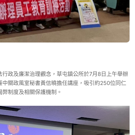
法行政及廉潔治理觀念，草屯鎮公所於7月8日上午舉辦
中關政風室秘書黃信曉擔任講座，吸引約250位同仁
揭弊制度及相關保護機制。