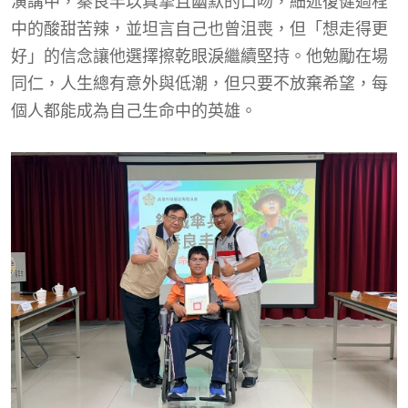
演講中，秦良丰以真摯且幽默的口吻，細述復健過程
中的酸甜苦辣，並坦言自己也曾沮喪，但「想走得更
好」的信念讓他選擇擦乾眼淚繼續堅持。他勉勵在場
同仁，人生總有意外與低潮，但只要不放棄希望，每
個人都能成為自己生命中的英雄。