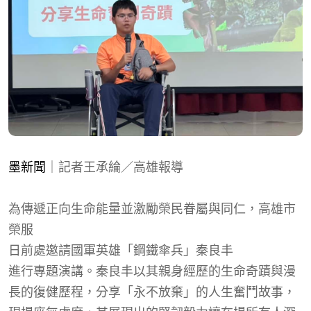
墨新聞
｜記者王承綸／高雄報導
為傳遞正向生命能量並激勵榮民眷屬與同仁，高雄市
榮服
日前處邀請國軍英雄「鋼鐵傘兵」秦良丰
進行專題演講。秦良丰以其親身經歷的生命奇蹟與漫
長的復健歷程，分享「永不放棄」的人生奮鬥故事，