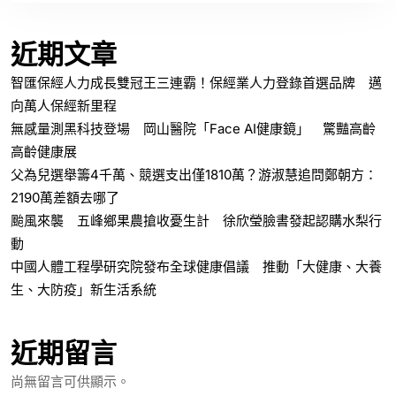
近期文章
智匯保經人力成長雙冠王三連霸！保經業人力登錄首選品牌 邁
向萬人保經新里程
無感量測黑科技登場 岡山醫院「Face AI健康鏡」 驚豔高齡
高齡健康展
父為兒選舉籌4千萬、競選支出僅1810萬？游淑慧追問鄭朝方：
2190萬差額去哪了
颱風來襲 五峰鄉果農搶收憂生計 徐欣瑩臉書發起認購水梨行
動
中國人體工程學研究院發布全球健康倡議 推動「大健康、大養
生、大防疫」新生活系統
近期留言
尚無留言可供顯示。