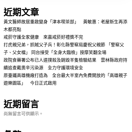
近期文章
黃文醫師故居重啟變身「津本喫茶部」 黃敏惠：老屋新生再添
木都亮點
戒菸守護全家健康 來嘉戒菸好禮獎不完
打虎親兄弟，抓賊父子兵！彰化縣警察局慶祝父親節 「警察父
子、父女檔」 同台接受「全身大臨檢」按摩笑翻全場
政院食藥署公布已人道撲殺及銷毀羊隻檢驗結果 雲林縣政府持
續追查戴奧辛污染源 全力守護環境安全
原臺鐵高雄機廠打造為 全台最大半室內免費開放的「高雄親子
遊樂園區」 今日正式啟用
近期留言
尚無留言可供顯示。