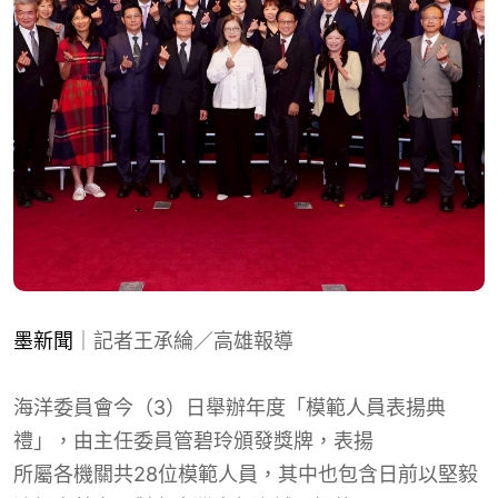
墨新聞
｜記者王承綸／高雄報導
海洋委員會今（3）日舉辦年度「模範人員表揚典
禮」，由主任委員管碧玲頒發獎牌，表揚
所屬各機關共28位模範人員，其中也包含日前以堅毅