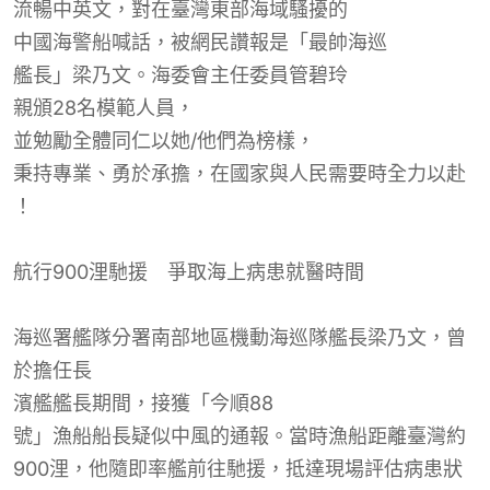
流暢中英文，對在臺灣東部海域騷擾的
中國海警船喊話
，被網民
讚
報是「
最帥海巡
艦長」梁乃文。
海委會
主任委員管碧玲
親頒28名模範人員
，
並勉勵全體同仁以她/他們為榜樣，
秉持專業、勇於承擔
，
在國家與人民需要時全力以赴
！
航行900
浬馳援
爭取海上病患就醫時間
海巡署艦隊分署南部地區機動海巡隊艦長梁乃文，曾
於擔任長
濱艦艦長期間，
接獲「
今順88
號」漁船船長疑似中風的通報。當時漁船距離臺灣約
900浬，他隨即率艦前往馳援，抵達現場評估病患狀