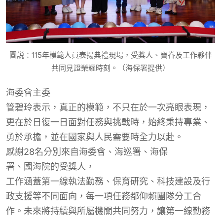
圖説：115年模範人員表揚典禮現場，受獎人、寶眷及工作夥伴
共同見證榮耀時刻。（海保署提供）
海委會
主委
管碧玲表示，真正的模範，不只在於一次亮眼表現，
更在於日復一日面對任務與挑戰時，始終秉持專業、
勇於承擔，並在國家與人民需要時全力以赴。
感謝
2
8名分別
來自海委會
、海巡署、
海保
署、國海院的
受獎人
，
工作涵蓋第一線執法勤務、保育研究、科技建設及行
政支援等不同面向，每一項任務都仰賴團隊分工合
作。未來將持續與所屬機關共同努力，讓第一線勤務