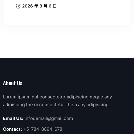
2026 年 8 月 6 日
About Us
Lorem ipsum dol consectetur adipiscing neque any
adipiscing the ni consectetur the a any adipiscing.
Email Us:
infouemail@gmail.com
Contact:
+5-784-8894-678