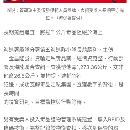
圖説：管碧玲主委頒發模範人員獎牌，表揚受獎人長期堅守崗
位。（海保署提供）
長期
蒐
證追查 將逾
千公
斤毒品阻絕於海上
海巡署艦隊分署第五海巡隊小隊長翁勝利，主
偵
「金昌隆號」貨輪走私毒品案，經情資蒐整、行動部
署及海陸聯合查緝，查獲愷他命1,273.36公斤、安非
他命26.5公斤，並拘提、逮捕11名
犯嫌，成功瓦解毒品走私集團。查獲數字的背後，是
長時間
的情資研判
、目標監控與行動等待。
另有受獎人投入毒品證物管理系統建置，導入RFID及
條碼技術，完整記錄證物從查扣、移送到保管的履