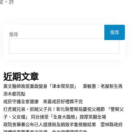
誓。許
搜尋
搜尋
近期文章
黃文醫師故居重啟變身「津本喫茶部」 黃敏惠：老屋新生再
添木都亮點
戒菸守護全家健康 來嘉戒菸好禮獎不完
打虎親兄弟，抓賊父子兵！彰化縣警察局慶祝父親節 「警察父
子、父女檔」 同台接受「全身大臨檢」按摩笑翻全場
政院食藥署公布已人道撲殺及銷毀羊隻檢驗結果 雲林縣政府