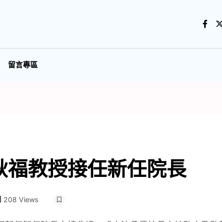
留言專區
耿福教授接任新任院長
208 Views