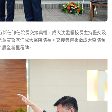
學舉行新任卸任院長交接典禮，成大沈孟儒校長主持監交及
信並宣誓就任成大醫院院長。交接典禮象徵成大醫院領
發展全新里程碑。