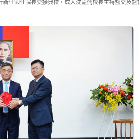
學舉行新任卸任院長交接典禮，成大沈孟儒校長主持監交及監