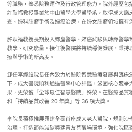
等職務，熟悉院務運作及行政管理能力。院外經歷包
許耿福教授畢業於中山醫學大學醫學系，取得成大臨
查、婦科腫瘤手術及婦癌治療，在婦女腫瘤領域擁有
許耿福教授長期投入婦產醫學、婦癌試驗與轉譯醫學
教學、研究能量。接任後醫院將持續穩健發展，秉持
療與學術的新高度。
卸任李經維院長任內致力於醫院智慧醫療發展與臨床
下，成大醫院順利通過醫學中心評鑑，鞏固核心競爭
果，更榮獲「全球最佳智慧醫院」殊榮。在醫療品質
和「持續品質改善 20 年獎」等 36 項大獎。
李院長積極推展興建全臺首座成大老人醫院，規劃沙崙
治理、打造節能減碳與建置友善職場環境，強化院區