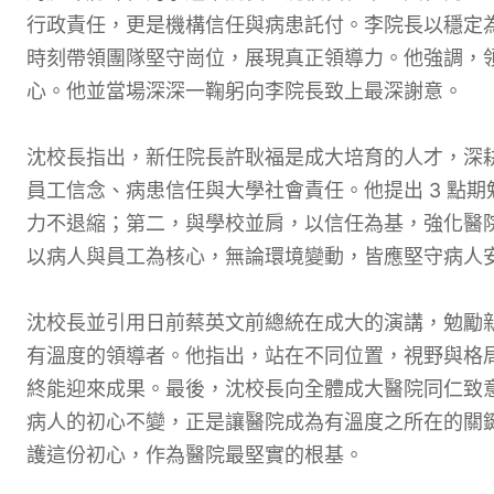
行政責任，更是機構信任與病患託付。李院長以穩定
時刻帶領團隊堅守崗位，展現真正領導力。他強調，
心。他並當場深深一鞠躬向李院長致上最深謝意。
沈校長指出，新任院長許耿福是成大培育的人才，深
員工信念、病患信任與大學社會責任。他提出 3 點
力不退縮；第二，與學校並肩，以信任為基，強化醫
以病人與員工為核心，無論環境變動，皆應堅守病人
沈校長並引用日前蔡英文前總統在成大的演講，勉勵
有溫度的領導者。他指出，站在不同位置，視野與格
終能迎來成果。最後，沈校長向全體成大醫院同仁致
病人的初心不變，正是讓醫院成為有溫度之所在的關
護這份初心，作為醫院最堅實的根基。