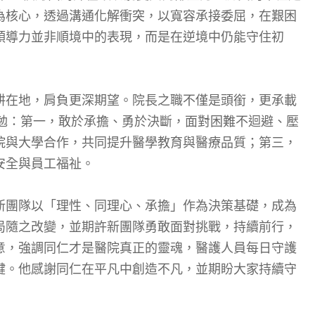
為核心，透過溝通化解衝突，以寬容承接委屈，在艱困
領導力並非順境中的表現，而是在逆境中仍能守住初
耕在地，肩負更深期望。院長之職不僅是頭銜，更承載
期勉：第一，敢於承擔、勇於決斷，面對困難不迴避、壓
院與大學合作，共同提升醫學教育與醫療品質；第三，
安全與員工福祉。
新團隊以「理性、同理心、承擔」作為決策基礎，成為
局隨之改變，並期許新團隊勇敢面對挑戰，持續前行，
意，強調同仁才是醫院真正的靈魂，醫護人員每日守護
鍵。他感謝同仁在平凡中創造不凡，並期盼大家持續守