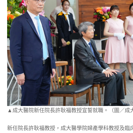
▲成大醫院新任院長許耿福教授宣誓就職。（圖／成
新任院長許耿福教授，成大醫學院婦產學科教授及臨