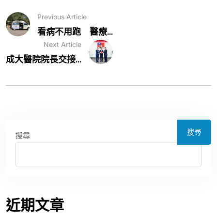
搜尋
搜尋
近期文章
南投地檢召開警調廉政風業務聯繫平台會議 並寄信請鄉親一起
守護民主價值
雙語教育要務實不要花錢做宣傳 柯志恩競辦：高雄需要的是扎
實學力、而非「雙語KPI巨獸」
皮膚美容聰明選》植髮真能一勞永逸？皮膚科醫師破解迷思：植
越多越密，反而降低存活率
鄭麗文喊新竹縣「不能輸」 陳見賢應不至於親痛仇快