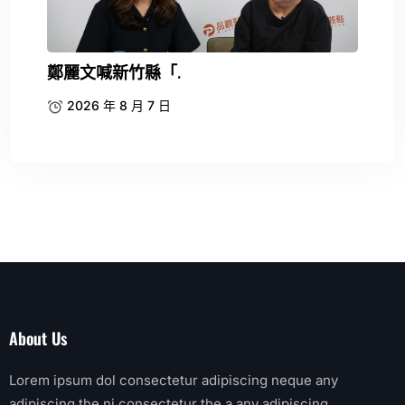
About Us
Lorem ipsum dol consectetur adipiscing neque any
adipiscing the ni consectetur the a any adipiscing.
Email Us:
infouemail@gmail.com
Contact:
+5-784-8894-678