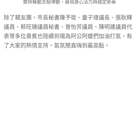
整齊舞動太極律動，展現身心活力與穩定節奏
除了親友團，市長秘書陳予琁、童子瑋議長、張耿輝
議員、蔡旺璉議員秘書、曾怡芳議員、陳明建議員代
表等多位貴賓也陸續到場為阿公阿嬤們加油打氣，有
了大家的熱情支持，氣氛簡直嗨到最高點。