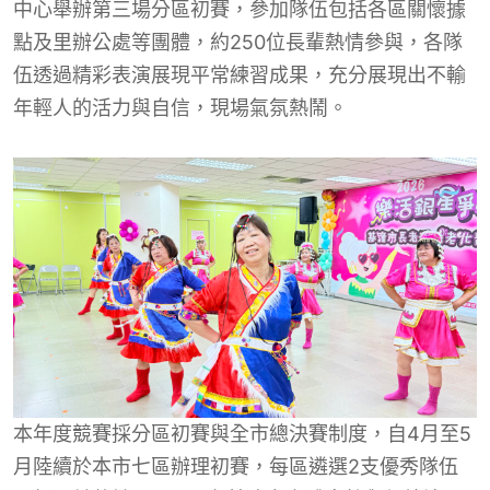
中心舉辦第三場分區初賽，參加隊伍包括各區關懷據
點及里辦公處等團體，約250位長輩熱情參與，各隊
伍透過精彩表演展現平常練習成果，充分展現出不輸
年輕人的活力與自信，現場氣氛熱鬧。
本年度競賽採分區初賽與全市總決賽制度，自4月至5
月陸續於本市七區辦理初賽，每區遴選2支優秀隊伍