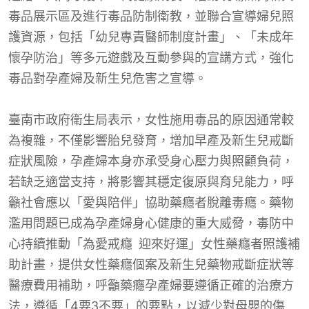
毒品展示區及進行毒品防制衛教，並聯合宣導婦兒照
護資源，包括「幼兒專責醫師制度計畫」、「未成年
懷孕防治」等多元遊戲及互動參與的宣講方式，強化
毒品對孕產婦及新生兒危害之宣導。
臺南市政府衛生局表示，女性施用毒品的原因通常較
為複雜，不僅影響胎兒發育，增加早產及新生兒戒斷
症狀風險，孕產婦本身亦承受身心壓力與照顧負荷，
若缺乏適當支持，將影響其穩定復原與育兒能力，呼
籲社會應以「愛與陪伴」協助藥癮者脫離毒癮。藥物
濫用問題已成為孕產婦身心健康的重大威脅，毒防中
心持續推動「為愛戒癮 迎來好運」女性藥癮者照護補
助計畫，提供女性藥癮個案及新生兒藥物戒斷症狀等
醫療費用補助，呼籲藥癮孕產婦要遵循正確的治療方
法，遵循「4要3不要」的要點，以減少對母嬰的傷