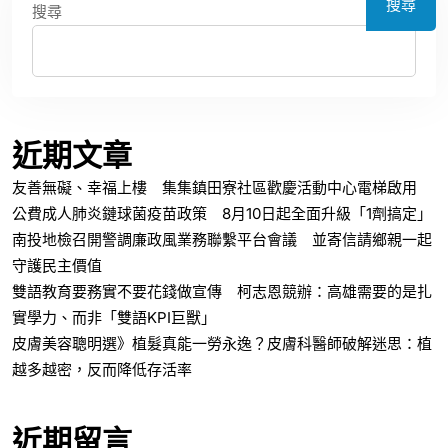
搜尋
搜尋
近期文章
友善無礙、幸福上樓 集集鎮田寮社區歡慶活動中心電梯啟用
公費成人肺炎鏈球菌疫苗政策 8月10日起全面升級「1劑搞定」
南投地檢召開警調廉政風業務聯繫平台會議 並寄信請鄉親一起
守護民主價值
雙語教育要務實不要花錢做宣傳 柯志恩競辦：高雄需要的是扎
實學力、而非「雙語KPI巨獸」
皮膚美容聰明選》植髮真能一勞永逸？皮膚科醫師破解迷思：植
越多越密，反而降低存活率
近期留言