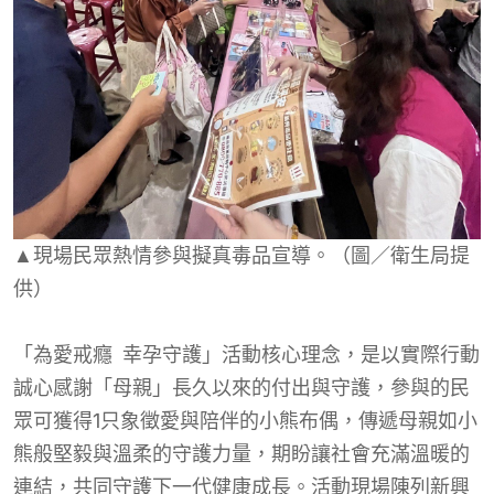
▲現場民眾熱情參與擬真毒品宣導。（圖／衛生局提
供）
「為愛戒癮 幸孕守護」活動核心理念，是以實際行動
誠心感謝「母親」長久以來的付出與守護，參與的民
眾可獲得1只象徵愛與陪伴的小熊布偶，傳遞母親如小
熊般堅毅與溫柔的守護力量，期盼讓社會充滿溫暖的
連結，共同守護下一代健康成長。活動現場陳列新興