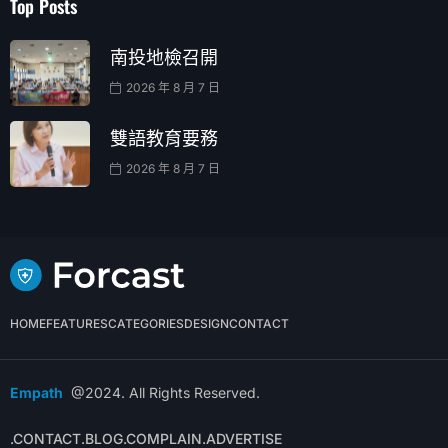
Top Posts
南投地檢召開
2026 年 8 月 7 日
雙語教育要務
2026 年 8 月 7 日
HOME
FEATURES
CATEGORIES
DESIGN
CONTACT
Empath
@2024. All Rights Reserved.
.CONTACT
.BLOG
.COMPLAIN
.ADVERTISE