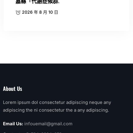
嘉縣「代謝症候群.
2026 年 8 月 10 日
About Us
Lorem ipsum dol consectetur adipiscing neque any
adipiscing the ni consectetur the a any adipiscing.
Email Us:
infouemail@gmail.com