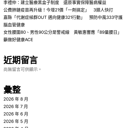
李禮仲：建立醫療黑盒子制度 還原事實保障醫病權益
公費肺鏈疫苗再升級！今增21價「一劑搞定」 3類人快打
嘉縣「代謝症候群OUT 邁向健康321行動」 預防中風333守護
腦血管健康
女性腰圍80、男性90公分是警戒線 黃敏惠響應「89量腰日」
籲做好健康ACE
近期留言
尚無留言可供顯示。
彙整
2026 年 8 月
2026 年 7 月
2026 年 6 月
2026 年 5 月