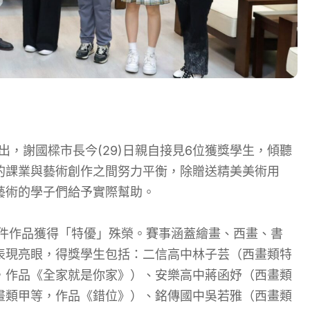
出，謝國樑市長今(29)日親自接見6位獲獎學生，傾聽
的課業與藝術創作之間努力平衡，除贈送精美美術用
藝術的學子們給予實際幫助。
03件作品獲得「特優」殊榮。賽事涵蓋繪畫、西畫、書
表現亮眼，得獎學生包括：二信高中林子芸（西畫類特
，作品《全家就是你家》）、安樂高中蔣函妤（西畫類
畫類甲等，作品《錯位》）、銘傳國中吳若雅（西畫類