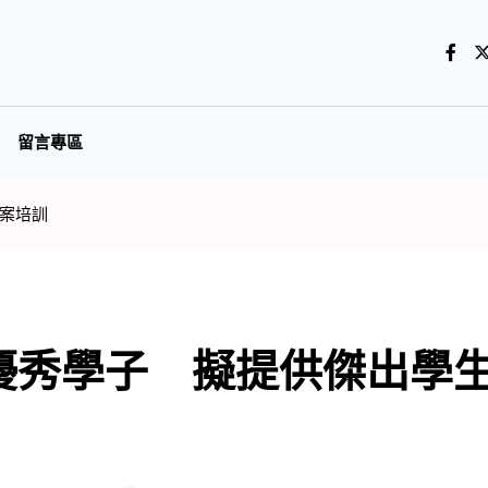
留言專區
案培訓
優秀學子 擬提供傑出學