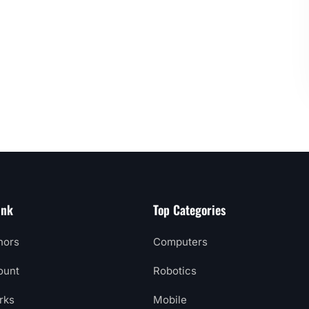
ink
Top Categories
hors
Computers
ount
Robotics
rks
Mobile