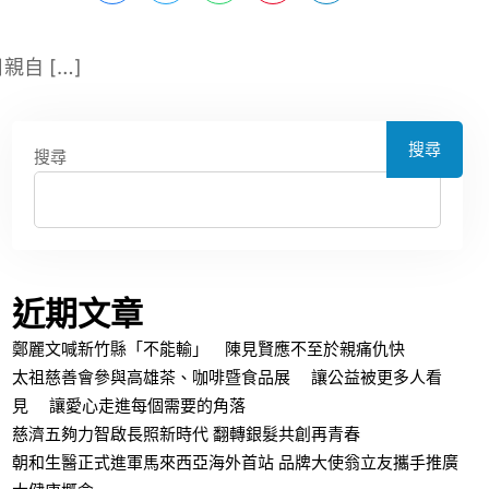
自 […]
搜尋
搜尋
近期文章
鄭麗文喊新竹縣「不能輸」 陳見賢應不至於親痛仇快
太祖慈善會參與高雄茶、咖啡暨食品展 讓公益被更多人看
見 讓愛心走進每個需要的角落
慈濟五夠力智啟長照新時代 翻轉銀髮共創再青春
朝和生醫正式進軍馬來西亞海外首站 品牌大使翁立友攜手推廣