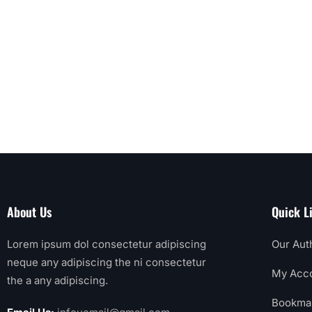
About Us
Quick L
Lorem ipsum dol consectetur adipiscing
Our Aut
neque any adipiscing the ni consectetur
My Acc
the a any adipiscing.
Bookma