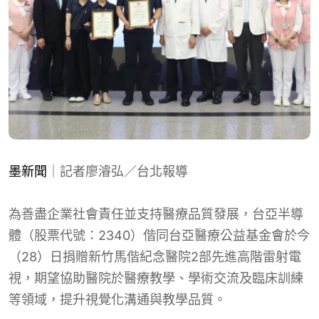
墨新聞
｜記者廖濬弘／台北報導
為善盡企業社會責任並支持醫療品質發展，台亞半導
體（股票代號：2340）偕同台亞醫療公益基金會於今
（28）日捐贈新竹馬偕紀念醫院2部先進高階雷射電
視，期望協助醫院於醫療教學、學術交流及臨床訓練
等領域，提升視覺化溝通與教學品質。