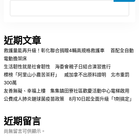
近期文章
救護量能再升級！彰化聯合捐贈4輛高規格救護車 首配全自動
電動擔架床
生活韌性就是社會韌性 海委會親子日結合演習進行
標榜「阿里山小農苦茶籽」 威加拿不出原料證明 北市重罰
300萬
友善無礙、幸福上樓 集集鎮田寮社區歡慶活動中心電梯啟用
公費成人肺炎鏈球菌疫苗政策 8月10日起全面升級「1劑搞定」
近期留言
尚無留言可供顯示。