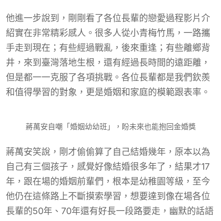
他進一步說到，剛剛看了各位長輩的戀愛過程影片介
紹實在非常精彩感人。很多人從小青梅竹馬，一路攜
手走到現在；有些經過戰亂，後來重逢；有些離鄉背
井，來到臺灣落地生根，還有經過長時間的遠距離，
但是都一一克服了各項挑戰。各位長輩都是我們欽羨
和值得學習的對象，更是婚姻和家庭的模範跟表率。
蔣萬安自嘲「婚姻幼幼班」，盼未來也能抱回金婚獎
蔣萬安笑說，剛才偷偷算了自己結婚幾年，原本以為
自己有三個孩子，感覺好像結婚很多年了，結果才17
年，跟在場的婚姻前輩們，根本是幼稚園等級，至今
他仍在這條路上不斷摸索學習，想要達到像在場各位
長輩的50年、70年還有好長一段路要走，幽默的話語