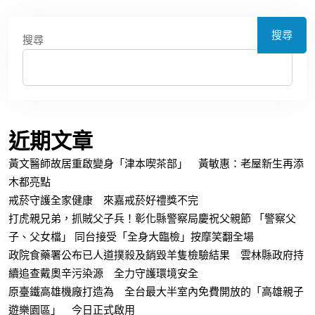
搜尋
搜尋
近期文章
黃文醫師故居重啟變身「津本喫茶部」 黃敏惠：老屋新生再添
木都亮點
戒菸守護全家健康 來嘉戒菸好禮獎不完
打虎親兄弟，抓賊父子兵！彰化縣警察局慶祝父親節 「警察父
子、父女檔」 同台接受「全身大臨檢」按摩笑翻全場
政院食藥署公布已人道撲殺及銷毀羊隻檢驗結果 雲林縣政府持
續追查戴奧辛污染源 全力守護環境安全
原臺鐵高雄機廠打造為 全台最大半室內免費開放的「高雄親子
遊樂園區」 今日正式啟用