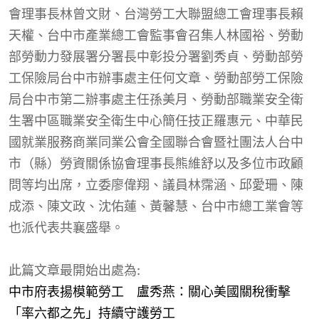
會理事長林曾文財、台灣勞工大聯盟總工會理事長賴
天權、台中市產業總工會監事會召集人林國裕、勞動
部勞動力發展署分署長中彰投分署劉秀貞、勞動部勞
工保險局台中市辦事處主任何文章、勞動部勞工保險
局台中市第二辦事處主任孫美月、勞動部職業安全衛
生署中區職業安全衛生中心簡任技正羅惠元、中華民
國就業服務商業同業公會全國聯合會暨社團法人台中
市（縣）勞資關係協會理事長熊維舒以及多位市政顧
問等均出席，立委廖偉翔、議員林霈涵、邱愛珊、陳
成添、陳文政、沈佑蓮、黃馨慧、台中市總工業會等
也派代表共襄盛舉。
此篇文章最開始出處為:
中市府表揚模範勞工 盧秀燕：關心美國關稅衝擊
「率六都之先」持續守護勞工