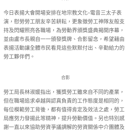
今日表揚大會開場安排在地宗教文化-電音三太子表
演，慰勞勞工朋友辛苦耕耘，更象徵勞工神隊友般支
持及閃耀照亮各職場，為勞動界頒獎盛典揭開序幕，
並由盧市長親自一一頒發獎牌、合影留念，希望藉由
表揚活動讓全體市民看見這些默默付出、辛勤給力的
勞工夥伴們。
合影
勞工局長林淑媛指出，獲獎勞工雖來自不同的產業，
但在職場追求卓越與認真負責的工作態度是相同的，
每位模範勞工背後，都有值得肯定及效法之處，勞工
局應努力發揚此等精神，提升勞動價值。另也特別感
謝一直以來協助勞資爭議調解的勞資關係中介團體及