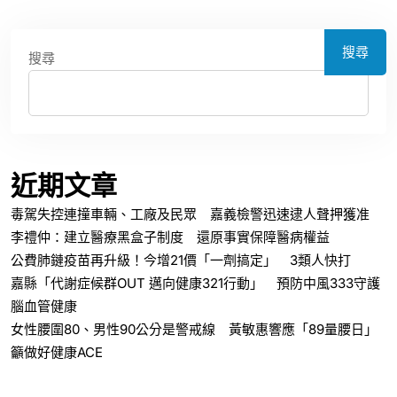
搜尋
搜尋
近期文章
毒駕失控連撞車輛、工廠及民眾 嘉義檢警迅速逮人聲押獲准
李禮仲：建立醫療黑盒子制度 還原事實保障醫病權益
公費肺鏈疫苗再升級！今增21價「一劑搞定」 3類人快打
嘉縣「代謝症候群OUT 邁向健康321行動」 預防中風333守護
腦血管健康
女性腰圍80、男性90公分是警戒線 黃敏惠響應「89量腰日」
籲做好健康ACE