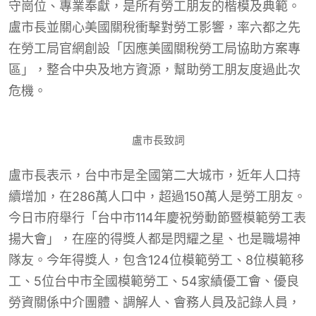
守崗位、專業奉獻，是所有勞工朋友的楷模及典範。
盧市長並關心美國關稅衝擊對勞工影響，率六都之先
在勞工局官網創設「因應美國關稅勞工局協助方案專
區」，整合中央及地方資源，幫助勞工朋友度過此次
危機。
盧市長致詞
盧市長表示，台中市是全國第二大城市，近年人口持
續增加，在286萬人口中，超過150萬人是勞工朋友。
今日市府舉行「台中市114年慶祝勞動節暨模範勞工表
揚大會」，在座的得獎人都是閃耀之星、也是職場神
隊友。今年得獎人，包含124位模範勞工、8位模範移
工、5位台中市全國模範勞工、54家績優工會、優良
勞資關係中介團體、調解人、會務人員及記錄人員，