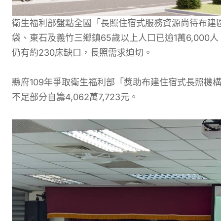
衛生福利部盤點全國「長照住宿式服務資源尚待布建
袋、東石及義竹三鄉鎮65歲以上人口已逾1萬6,000
仍有約230床缺口，長照需求迫切。
縣府109年爭取衛生福利部「獎助布建住宿式長照機構公
不足部分自籌4,062萬7,723元。