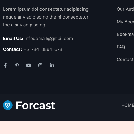
Lorem ipsum dol consectetur adipiscing
Our Aut
neque any adipiscing the ni consectetur
My Acc
the a any adipiscing.
Bookma
Email Us:
infouemail@gmail.com
FAQ
Contact:
+5-784-8894-678
Contact
HOME
Empath
@2024. All Rights Reserved.