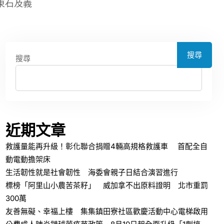
東石及義
搜尋
搜尋
近期文章
救護量能再升級！彰化聯合捐贈4輛高規格救護車 首配全自
動電動擔架床
生活韌性就是社會韌性 海委會親子日結合演習進行
標榜「阿里山小農苦茶籽」 威加拿不出原料證明 北市重罰
300萬
友善無礙、幸福上樓 集集鎮田寮社區歡慶活動中心電梯啟用