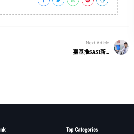
Next Article
嘉基推SASI新...
ink
Top Categories