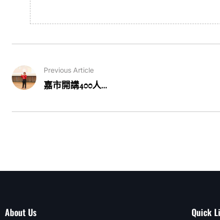
Previous Article
嘉市開講400人...
About Us
Quick L