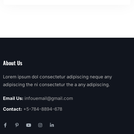
About Us
Lorem ipsum dol consectetur adipiscing neque any
adipiscing the ni consectetur the a any adipiscing.
Email Us:
infouemail@gmail.com
Contact:
+5-784-8894-678