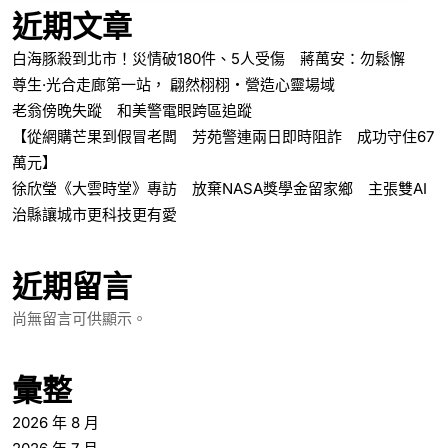
近期文章
白海豚殺到北市！災情破180件、5人受傷 蔣萬安：勿鬆懈
尊生·光合走廊第一站， 翩然栩栩・營造心靈場域
老翁傍晚失蹤 和美警電眼跨區追蹤
【從網購芒果到假冒老闆 芳苑警連兩日即時阻詐 成功守住67
萬元】
徐欣瑩《大雲時堂》專訪 放棄NASA獎學金留家鄉 主張雙AI
治縣讓城市更科技更有愛
近期留言
尚無留言可供顯示。
彙整
2026 年 8 月