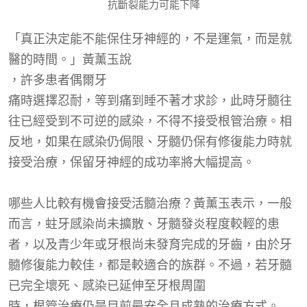
抗斷裂能力可能下降
「真正決定能不能保住牙神經的，不是運氣，而是就
醫的時間。」黃薰玉說
，許多患者偶爾
牙
痛時選擇忍耐，等到痛到睡不著才求診，此時牙髓往
往已經受到不可逆的感染，不得不接受根管治療。相
反地，如果在感染仍侷限、牙髓仍保有修復能力時就
接受治療，保留牙神經的成功率將大幅提高。
哪些人比較有機會接受活髓治療？黃薰玉表示，一般
而言，蛀牙感染尚未擴散、牙髓發炎程度較輕的患
者，以及青少年或牙根尚未發育完成的牙齒，由於牙
髓修復能力較佳，都是較適合的族群。不過，若牙髓
已完全壞死、感染已延伸至牙根周圍
時
，根管治療仍是目前最安全且成熟的治療方式。