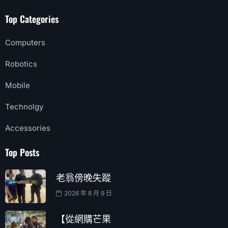
Top Categories
Computers
Robotics
Mobile
Technolgy
Accessories
Top Posts
老翁傍晚失蹤
2026 年 8 月 9 日
【從網購芒果