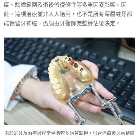
度、齲齒範圍及術後修復條件等多重因素影響。因
此，這項治療並非人人適用，也不是所有深層蛀牙都
能保留牙神經，仍須由牙醫師完整評估後決定。
由於蛀牙及治療過程常伴隨較多齒質缺損，根管治療後牙齒整體