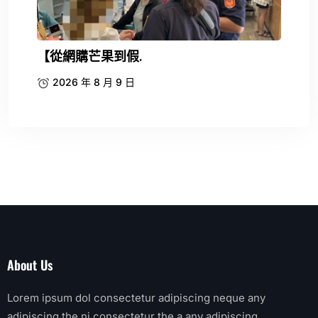
【從網購芒果到假.
2026 年 8 月 9 日
About Us
Lorem ipsum dol consectetur adipiscing neque any
adipiscing the ni consectetur the a any adipiscing.