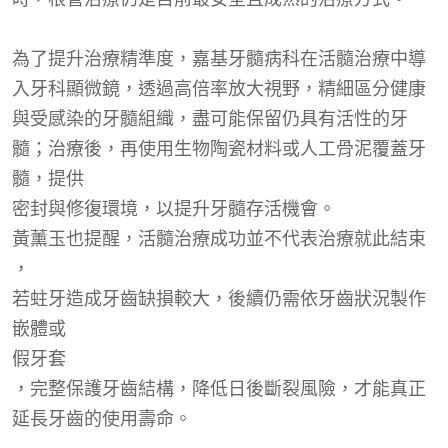
為了提升治療精準度，嘉基牙髓病科在活髓治療中導
入牙科顯微鏡，透過高倍率放大視野，精細區分健康
與受感染的牙髓組織，盡可能保留仍具有活性的牙
髓；治療後，再使用生物陶瓷材料或人工骨泥覆蓋牙
髓，提供
密封與修復環境，以提升牙髓存活機會。
黃薰玉也提醒，活髓治療成功並不代表治療就此結束
，
若蛀牙造成牙齒缺損較大，後續仍需依牙齒狀況製作
嵌體或
假牙套
，完整保護牙齒結構，降低日後斷裂風險，才能真正
延長牙齒的使用壽命。