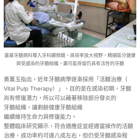
嘉基牙髓病科導入牙科顯微鏡，高倍率放大視野，精細區分健康
與受感染的牙髓組織，盡可能保留仍具有活性的牙髓
黃薰玉指出，近年牙髓病
學
逐漸採用
「活髓治療（
Vital Pulp Therapy
）」，目的是在
感染初期，
牙髓
尚有修復潛力
，
所以可以藉著
移除部分
發炎的
牙髓組織，讓
剩餘健康牙髓組織
繼續維持生命力與修復能力。
整體臨床研究顯示，符合適應症並經適當操作的活髓
治療，成功率約可達八成左右，但仍受牙髓感染程