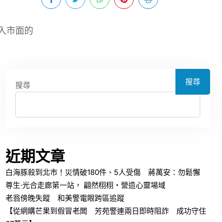
入市面的
搜尋
搜尋
近期文章
白海豚殺到北市！災情破180件、5人受傷 蔣萬安：勿鬆懈
尊生·光合走廊第一站， 翩然栩栩・營造心靈場域
老翁傍晚失蹤 和美警電眼跨區追蹤
【從網購芒果到假冒老闆 芳苑警連兩日即時阻詐 成功守住