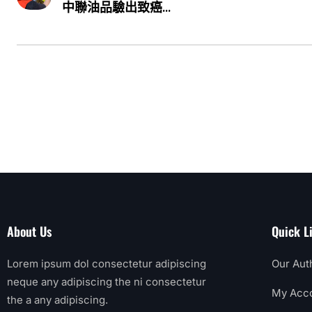
中聯油品驗出致癌...
About Us
Quick L
Lorem ipsum dol consectetur adipiscing
Our Aut
neque any adipiscing the ni consectetur
My Acc
the a any adipiscing.