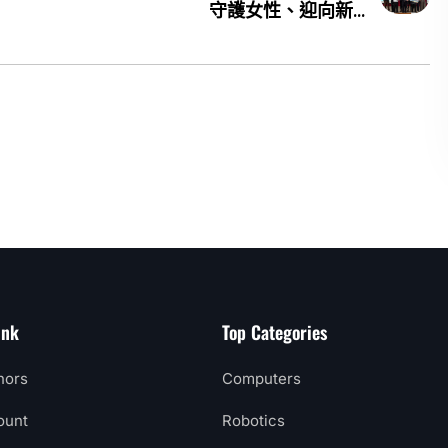
守護女性、迎向新...
ink
Top Categories
hors
Computers
ount
Robotics