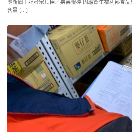
墨新聞｜記者宋其佳／嘉義報導 因應衛生福利部食
含量 […]