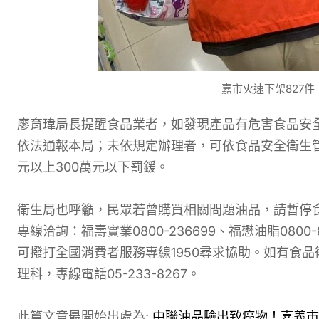
嘉市火速下架827
廖育瑋局長提醒食品業者，如發現產品有危害食品安
依法通報本局；未依規定辦理者，可依食品安全衛生管
元以上300萬元以下罰鍰。
衛生局也呼籲，民眾若曾購買相關問題油品，請暫停
專線洽詢：福壽實業0800-236699、福懋油脂0800-
可撥打全國消費者服務專線1950尋求協助。如有食
理科，專線電話05-233-8267。
此篇文章最開始出處為:
中聯油品驗出致癌物！嘉義市急