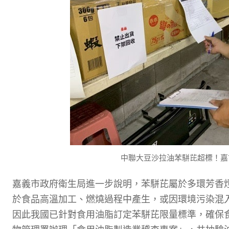
中聯大豆沙拉油苯駢芘超標！嘉市
嘉義市政府衛生局進一步說明，苯駢芘屬於多環芳香烴
於食品高溫加工、燃燒過程中產生，或因環境污染混
因此我國已針對食用油脂訂定苯駢芘限量標準，確保食品