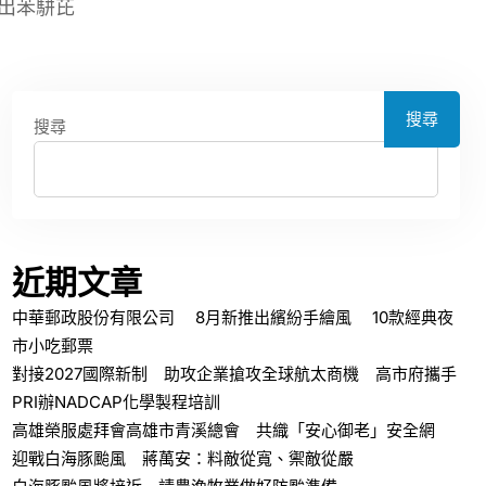
出苯駢芘
搜尋
搜尋
近期文章
中華郵政股份有限公司 8月新推出繽紛手繪風 10款經典夜
市小吃郵票
對接2027國際新制 助攻企業搶攻全球航太商機 高市府攜手
PRI辦NADCAP化學製程培訓
高雄榮服處拜會高雄市青溪總會 共織「安心御老」安全網
迎戰白海豚颱風 蔣萬安：料敵從寬、禦敵從嚴