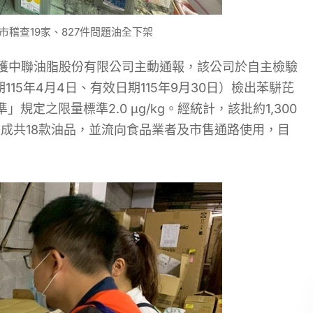
稽查19家、827件問題油全下架
續接獲中聯油脂股份有限公司主動通報，該公司於自主檢驗
期115年4月4日、有效日期115年9月30日）檢出苯駢芘
」規定之限量標準2.0 μg/kg。經統計，該批約1,300
成共18款油品，並流向食品業者及市售通路使用，目