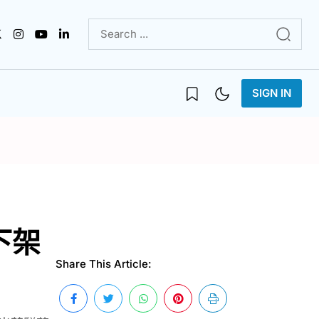
SIGN IN
下架
Share This Article: