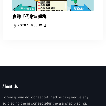
嘉縣「代謝症候群.
2026 年 8 月 10 日
About Us
Lorem ipsum dol consectetur adipiscing neque any
adipiscing the ni consectetur the a any adipiscing.