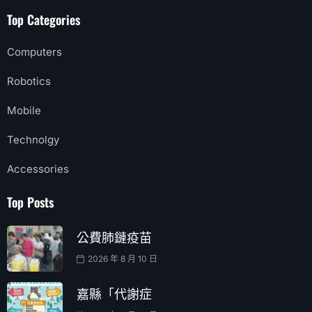
Top Categories
Computers
Robotics
Mobile
Technolgy
Accessories
Top Posts
公費肺鏈疫苗
2026 年 8 月 10 日
嘉縣「代謝症