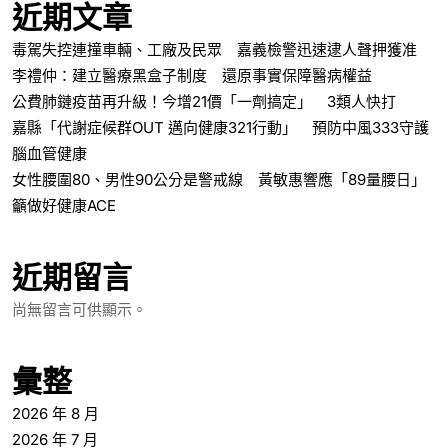
近期文章
毒駕失控連撞車輛、工廠及民眾 嘉義檢警迅速逮人聲押獲准
李禮仲：建立醫療黑盒子制度 還原事實保障醫病權益
公費肺鏈疫苗再升級！今增21價「一劑搞定」 3類人快打
嘉縣「代謝症候群OUT 邁向健康321行動」 預防中風333守護
腦血管健康
女性腰圍80、男性90公分是警戒線 黃敏惠響應「89量腰日」
籲做好健康ACE
近期留言
尚無留言可供顯示。
彙整
2026 年 8 月
2026 年 7 月