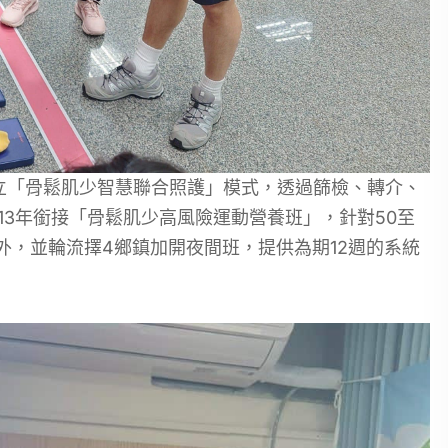
建立「骨鬆肌少智慧聯合照護」模式，透過篩檢、轉介、
13年銜接「骨鬆肌少高風險運動營養班」，針對50至
外，並輪流擇4鄉鎮加開夜間班，提供為期12週的系統