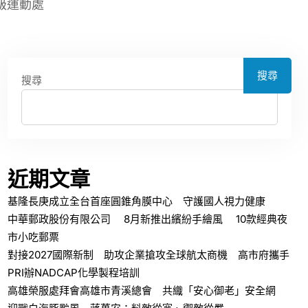
級運動處
搜尋
搜尋
近期文章
基隆長庚成立全台首座圓錐角膜中心 守護國人視力健康
中華郵政股份有限公司 8月新推出繽紛手繪風 10款經典夜
市小吃郵票
對接2027國際新制 助攻企業搶攻全球航太商機 高市府攜手
PRI辦NADCAP化學製程培訓
高雄榮服處拜會高雄市青溪總會 共織「安心御老」安全網