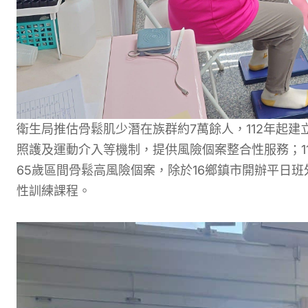
衛生局推估骨鬆肌少潛在族群約7萬餘人，112年起
照護及運動介入等機制，提供風險個案整合性服務；1
65歲區間骨鬆高風險個案，除於16鄉鎮市開辦平日班
性訓練課程。