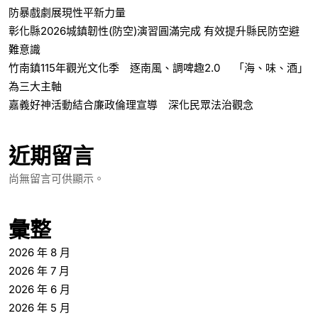
防暴戲劇展現性平新力量
彰化縣2026城鎮韌性(防空)演習圓滿完成 有效提升縣民防空避
難意識
竹南鎮115年觀光文化季 逐南風、調啤趣2.0 「海、味、酒」
為三大主軸
嘉義好神活動結合廉政倫理宣導 深化民眾法治觀念
近期留言
尚無留言可供顯示。
彙整
2026 年 8 月
2026 年 7 月
2026 年 6 月
2026 年 5 月