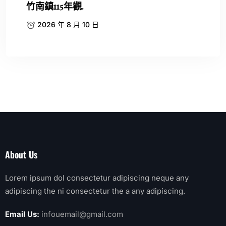
竹南鎮115年觀.
2026 年 8 月 10 日
About Us
Lorem ipsum dol consectetur adipiscing neque any
adipiscing the ni consectetur the a any adipiscing.
Email Us:
infouemail@gmail.com