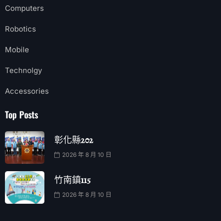
Computers
Robotics
Mobile
Technolgy
Accessories
Top Posts
彰化縣202
2026 年 8 月 10 日
竹南鎮115
2026 年 8 月 10 日