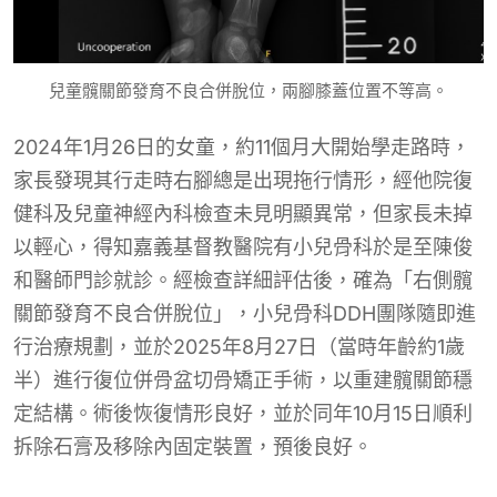
兒童髖關節發育不良合併脫位，兩腳膝蓋位置不等高。
2024年1月26日的女童，約11個月大開始學走路時，
家長發現其行走時右腳總是出現拖行情形，經他院復
健科及兒童神經內科檢查未見明顯異常，但家長未掉
以輕心，得知嘉義基督教醫院有小兒骨科於是至陳俊
和醫師門診就診。經檢查詳細評估後，確為「右側髖
關節發育不良合併脫位」，小兒骨科DDH團隊隨即進
行治療規劃，並於2025年8月27日（當時年齡約1歲
半）進行復位併骨盆切骨矯正手術，以重建髖關節穩
定結構。術後恢復情形良好，並於同年10月15日順利
拆除石膏及移除內固定裝置，預後良好。