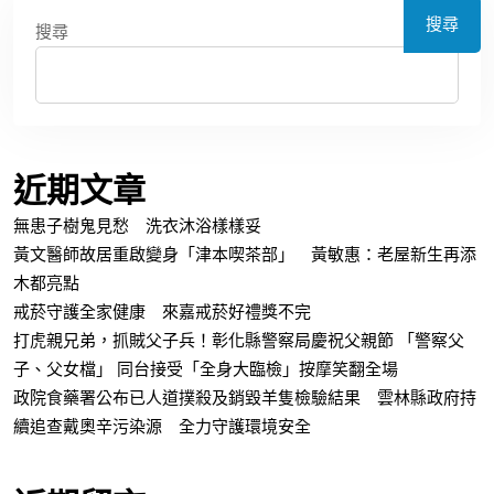
搜尋
搜尋
近期文章
無患子樹鬼見愁 洗衣沐浴樣樣妥
黃文醫師故居重啟變身「津本喫茶部」 黃敏惠：老屋新生再添
木都亮點
戒菸守護全家健康 來嘉戒菸好禮獎不完
打虎親兄弟，抓賊父子兵！彰化縣警察局慶祝父親節 「警察父
子、父女檔」 同台接受「全身大臨檢」按摩笑翻全場
政院食藥署公布已人道撲殺及銷毀羊隻檢驗結果 雲林縣政府持
續追查戴奧辛污染源 全力守護環境安全