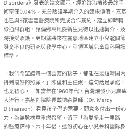
Disorders》發表的論文顯示，經追蹤治療後最終手
術率僅0.04%，充分驗證早期介入的臨床價值。嘉基
也已與9家雲嘉醫療院所完成合作簽約，建立即時轉
診通訊群組，讓偏鄉高風險新生兒得以迅速轉介、及
時接受照護。更期望將來在雲嘉地區建立小兒髖關節
發育不良的研究與教學中心，引領區域兒童骨科照護
標準。
「我們希望讓每一個雲嘉的孩子，都能在最短時間內
得到最好的照顧。」陳俊和主任說，這句話是承諾，
也是初心，一如當年在1960年代，台灣爆發小兒麻痺
大流行，嘉基創院院長戴德森醫師（Dr. Marcy
Ditmanson）看見孩子們的需要，願意多付出一份心
力，為無數病童重燃希望，留下「為愛多走一里路」
的醫療精神。六十年後，這份初心在小兒骨科團隊身