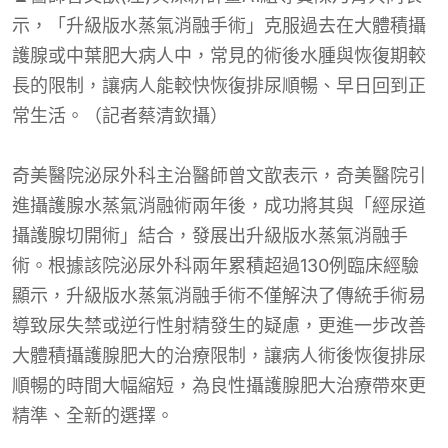
示，「升級版水蒸氣消融手術」克服過去在大體積攝
護腺或中葉肥大病人中，常見的術後水腫與恢復期較
長的限制，讓病人能較快恢復排尿順暢、早日回到正
常生活。（記者蔡清欽攝）
奇美醫院泌尿外科主治醫師曾文歆表示，奇美醫院引
進攝護腺水蒸氣消融術兩年後，成功將其與「經尿道
攝護腺切開術」結合，發展出升級版水蒸氣消融手
術。根據該院泌尿外科兩年累積超過130例臨床經驗
顯示，升級版水蒸氣消融手術不僅解決了傳統手術易
導致尿失禁或逆行性射精發生的疑慮，更進一步改善
大體積攝護腺肥大的治療限制，讓病人術後恢復排尿
順暢的時間大幅縮短，為良性攝護腺肥大治療帶來更
精準、全新的選擇。