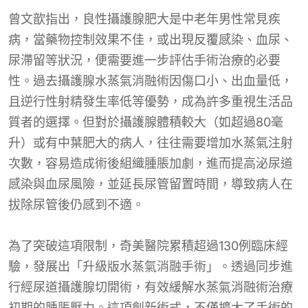
曾文歆指出，良性攝護腺肥大是中老年男性常見疾
病，當藥物控制效果不佳，或出現反覆感染、血尿、
尿滯留等狀況，便需要進一步評估手術治療的必要
性。過去攝護腺水蒸氣消融術因傷口小、出血量低，
且逆行性射精發生率低等優勢，成為許多重視生活品
質者的選擇。但對於攝護腺體積較大（如超過80毫
升）或有中葉肥大的病人，往往需要增加水蒸氣注射
次數，容易造成術後組織腫脹加劇，進而提高泌尿道
感染與血尿風險，並延長尿管留置時間，導致病人在
拔除尿管後仍感到不適。
為了突破這項限制，奇美醫院累積超過130例臨床經
驗，發展出「升級版水蒸氣消融手術」。透過同步進
行經尿道攝護腺切開術，有效緩解水蒸氣消融術治療
初期的腫脹壓力。這項創新術式，不僅擴大了手術的