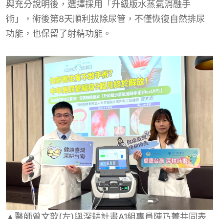
與充分說明後，選擇採用「升級版水蒸氣消融手
術」，術後第8天順利拔除尿管，不僅恢復自然排尿
功能，也保留了射精功能。
▲醫師曾文歆(左)與深耕計畫A1組專員陳乃菁共同表