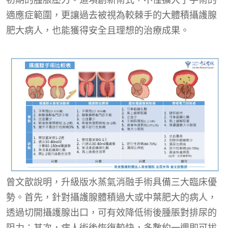
適應症範圍，更讓過去被視為較棘手的大體積攝護腺
肥大病人，也能獲得安全且理想的治療成果。
曾文歆說明，升級版水蒸氣消融手術具備三大臨床優
勢。首先，針對攝護腺體積過大或中葉肥大的病人，
透過切開攝護腺出口，可有效降低術後腫脹對排尿的
阻力；其次，病人術後恢復較快，多數約一週即可拔