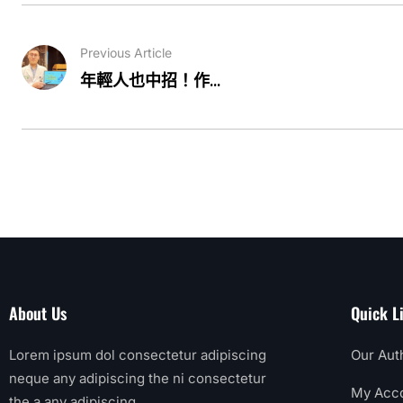
Previous Article
年輕人也中招！作...
About Us
Quick L
Lorem ipsum dol consectetur adipiscing
Our Aut
neque any adipiscing the ni consectetur
My Acc
the a any adipiscing.