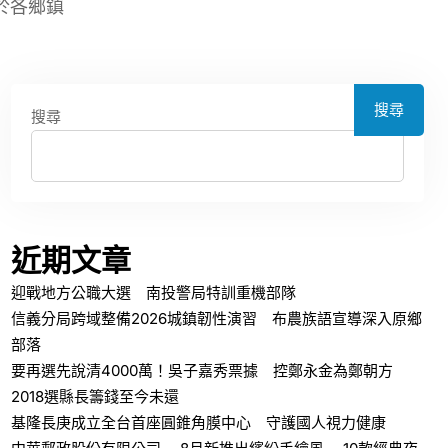
於各鄉鎮
搜尋
搜尋
近期文章
迎戰地方公職大選 南投警局特訓重機部隊
信義分局跨域整備2026城鎮韌性演習 布農族語宣導深入原鄉
部落
要再選先說清4000萬！吳子嘉秀票據 控鄭永金為鄭朝方
2018選縣長籌錢至今未還
基隆長庚成立全台首座圓錐角膜中心 守護國人視力健康