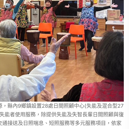
，縣內9鄉鎮設置28處日間照顧中心(失能及混合型27
70人次失能者使用服務，除提供失能及失智長輩日間照顧與復
交通接送及日照喘息、短照服務等多元服務項目，依家