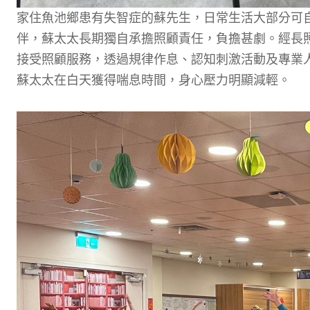
家住魚池鄉患有失智症的蘇先生，日常生活大部分可
伴，蘇太太長期獨自承擔照顧責任，負擔甚劇。經長
接受照顧服務，透過規律作息、認知刺激活動及專業
蘇太太在白天獲得喘息時間，身心壓力明顯減輕。