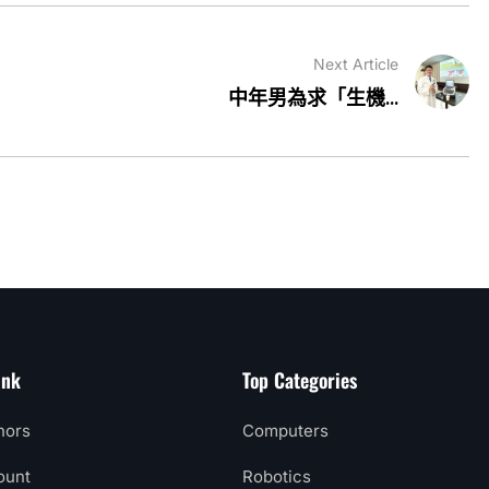
Next Article
中年男為求「生機...
ink
Top Categories
hors
Computers
ount
Robotics