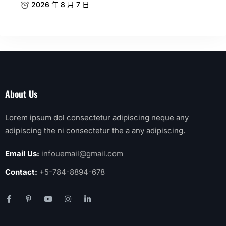
2026 年 8 月 7 日
About Us
Lorem ipsum dol consectetur adipiscing neque any
adipiscing the ni consectetur the a any adipiscing.
Email Us:
infouemail@gmail.com
Contact:
+5-784-8894-678