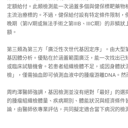
定額給付。此類檢測能一次涵蓋多個與健保標靶藥物
主流治療標的。不過，健保給付設有特定條件限制，例
晚期（第IV期或無法手術之第IIIB、IIIC期）的
額。
第三類為第三方「廣泛性次世代基因定序」。由大型
基因體分析。優點在於涵蓋範圍廣泛，能一次找出已
或臨床試驗機會。若患者組織檢體不足，或因身體狀
檢」，僅需抽血即可偵測血液中的腫瘤游離DNA。然
周昀澤醫師強調，基因檢測並沒有絕對「最好」的選
的腫瘤組織檢體量、疾病期別、體能狀況與經濟條件
論，由醫師依專業評估，共同擬定適合當下病況的檢