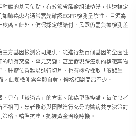
相對應的基因位點，有效節省腫瘤組織檢體，快速鎖定
如肺癌患者通常需先確認EGFR檢測呈陰性，且須為
非鱗狀上皮癌。此外，健保採定額給付，民眾仍需負擔檢測差
第三方基因檢測公司提供，能進行數百個基因的全面性
知的所有突變、罕見突變，甚至發現跨癌別的標靶藥物
況、腫瘤位置難以進行切片，也有機會採取「液態生
而，此類檢測需全額自費，價格相對高昂不少。
擇，只有「較適合」的方案。肺癌型態複雜，每位患者
皆不相同。患者務必與團隊進行充分的醫病共享決策討
測策略，精準抗癌，把握黃金治療時機。