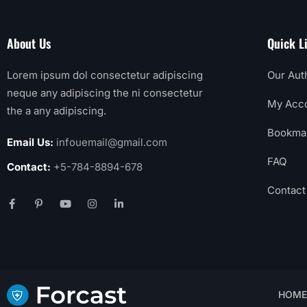
About Us
Quick L
Lorem ipsum dol consectetur adipiscing
Our Aut
neque any adipiscing the ni consectetur
My Acc
the a any adipiscing.
Bookma
Email Us:
infouemail@gmail.com
FAQ
Contact:
+5-784-8894-678
Contact
HOME