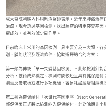
成大醫院胸腔內科周昀澤醫師表示，近年來肺癌治療
治療，現今透過基因檢測，找出腫瘤的特定突變基因
療成效，並有效減少副作用。
目前臨床上常用的基因檢測工具主要分為三大類，各
別、體能狀況及經濟條件，協助選擇適合的方案：
第一類為傳統「單一突變基因檢測」。此類檢測針對台
分析，技術成熟穩定、檢測時間較短且具有健保給付
則需反覆取樣或進行多項檢驗，容易耗盡腫瘤組織檢
第二類為健保給付「次世代基因定序（Next Generation
部健保署正式將此檢測納入健保給付，針對晚期非小