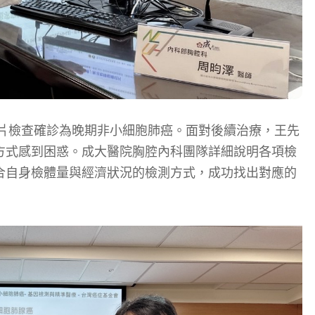
切片檢查確診為晚期非小細胞肺癌。面對後續治療，王先
方式感到困惑。成大醫院胸腔內科團隊詳細說明各項檢
合自身檢體量與經濟狀況的檢測方式，成功找出對應的