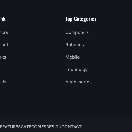
ink
Top Categories
hors
Computers
ount
Robotics
rks
Mobile
Technolgy
 Us
Accessories
FEATURES
CATEGORIES
DESIGN
CONTACT