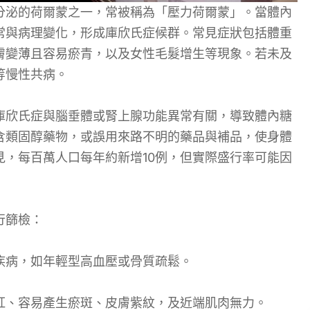
分泌的荷爾蒙之一，常被稱為「壓力荷爾蒙」。當體內
常與病理變化，形成庫欣氏症候群。常見症狀包括體重
膚變薄且容易瘀青，以及女性毛髮增生等現象。若未及
等慢性共病。
庫欣氏症與腦垂體或腎上腺功能異常有關，導致體內糖
含類固醇藥物，或誤用來路不明的藥品與補品，使身體
，每百萬人口每年約新增10例，但實際盛行率可能因
行篩檢：
疾病，如年輕型高血壓或骨質疏鬆。
紅、容易產生瘀斑、皮膚紫紋，及近端肌肉無力。