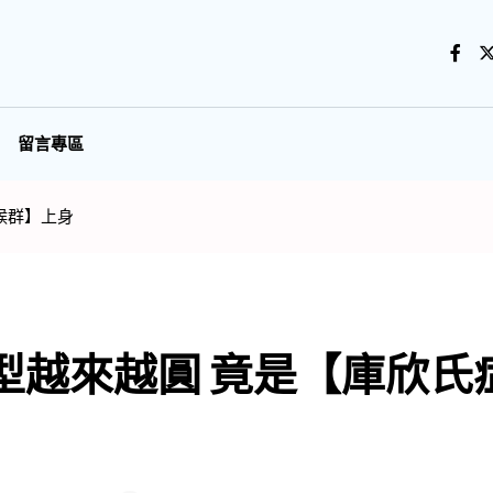
留言專區
候群】上身
型越來越圓 竟是【庫欣氏