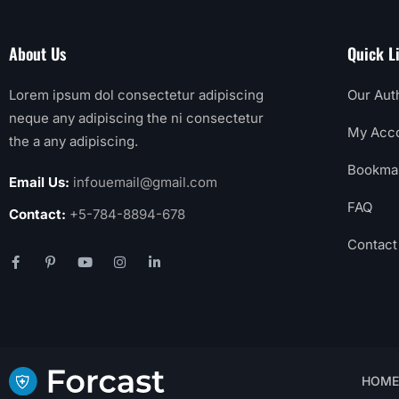
About Us
Quick L
Lorem ipsum dol consectetur adipiscing
Our Aut
neque any adipiscing the ni consectetur
My Acc
the a any adipiscing.
Bookma
Email Us:
infouemail@gmail.com
FAQ
Contact:
+5-784-8894-678
Contact
HOME