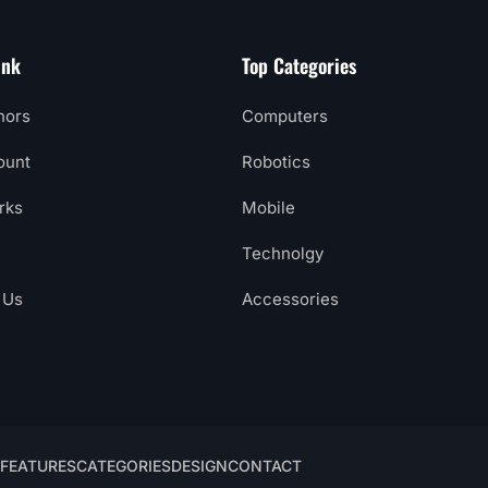
ink
Top Categories
hors
Computers
ount
Robotics
rks
Mobile
Technolgy
 Us
Accessories
FEATURES
CATEGORIES
DESIGN
CONTACT