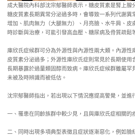
成大醫院內科部沈宗郁醫師表示，糖皮質素是腎上腺
糖皮質素長期異常分泌過多時，會導致一系列代謝異
增加、肌肉無力（大腿無力）、月亮臉、水牛肩、皮
時診斷與治療，可能引發高血壓、糖尿病及骨質疏鬆
庫欣氏症候群可分為外源性與內源性兩大類。內源性
皮質素分泌過多；外源性庫欣氏症則常見於長期使用
長期暴露於過量類固醇而致病。庫欣氏症候群雖屬罕見
未被及時辨識而被低估。
沈宗郁醫師指出，若出現以下情況應提高警覺，並進
一、罹患在同齡族群中較少見，且與庫欣氏症相關的
二、同時出現多項典型表徵且症狀逐漸惡化，例如臉