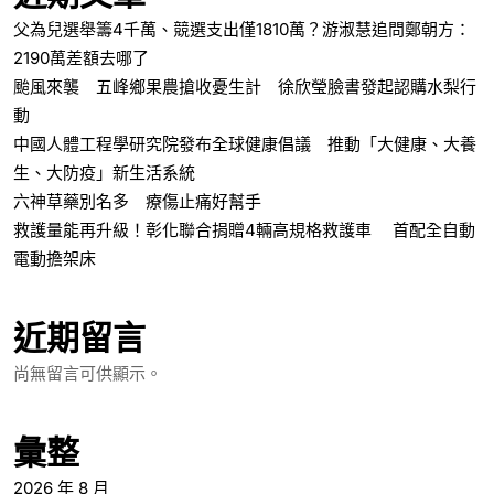
父為兒選舉籌4千萬、競選支出僅1810萬？游淑慧追問鄭朝方：
2190萬差額去哪了
颱風來襲 五峰鄉果農搶收憂生計 徐欣瑩臉書發起認購水梨行
動
中國人體工程學研究院發布全球健康倡議 推動「大健康、大養
生、大防疫」新生活系統
六神草藥別名多 療傷止痛好幫手
救護量能再升級！彰化聯合捐贈4輛高規格救護車 首配全自動
電動擔架床
近期留言
尚無留言可供顯示。
彙整
2026 年 8 月