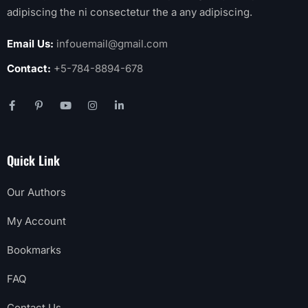
adipiscing the ni consectetur the a any adipiscing.
Email Us:
infouemail@gmail.com
Contact:
+5-784-8894-678
Quick Link
Our Authors
My Account
Bookmarks
FAQ
Contact Us