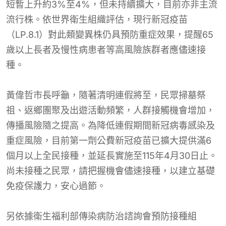
短暫上升約3%至4%，但未持續擴大，目前亦非主流
流行株。依世界衛生組織評估，現行新冠疫苗
（LP.8.1）對此類變異株仍具預防重症效果，提醒65
歲以上長者及慢性病患者等高風險族群者應儘速接
種。
黃偉哲市長呼籲，隨著清明連假將至，民眾掃墓祭
祖、返鄉團聚及出遊活動頻繁，人群接觸機會增加，
傳播風險隨之提高。為降低連假期間新冠病毒感染及
重症風險，目前第一劑公費新冠疫苗已擴大提供滿6
個月以上全民接種，並延長實施至115年4月30日止。
尚未接種之民眾，請把握機會儘速接種，以建立基礎
免疫保護力，安心過節。
另依據衛生福利部傳染病防治諮詢會預防接種組