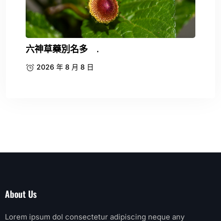
六神草藥別名多 .
2026 年 8 月 8 日
About Us
Lorem ipsum dol consectetur adipiscing neque any