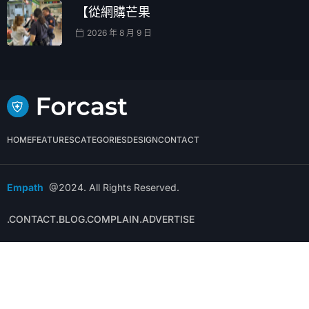
【從網購芒果
2026 年 8 月 9 日
HOME
FEATURES
CATEGORIES
DESIGN
CONTACT
Empath
@2024. All Rights Reserved.
.CONTACT
.BLOG
.COMPLAIN
.ADVERTISE