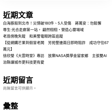
近期文章
白海豚殺到北市！災情破180件、5人受傷 蔣萬安：勿鬆懈
尊生·光合走廊第一站， 翩然栩栩・營造心靈場域
老翁傍晚失蹤 和美警電眼跨區追蹤
【從網購芒果到假冒老闆 芳苑警連兩日即時阻詐 成功守住67
萬元】
徐欣瑩《大雲時堂》專訪 放棄NASA獎學金留家鄉 主張雙AI
治縣讓城市更科技更有愛
近期留言
尚無留言可供顯示。
彙整