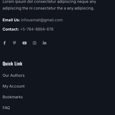
Lorem ipsum dol consectetur adipiscing neque any
adipiscing the ni consectetur the a any adipiscing.
Email Us:
infouemail@gmail.com
Contact:
+5-784-8894-678
Quick Link
Our Authors
My Account
Bookmarks
FAQ