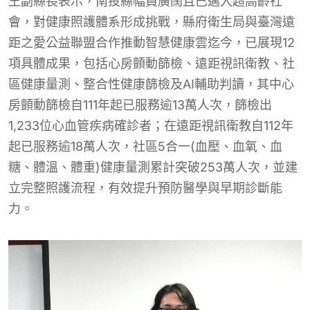
王副縣長表示，南投縣幅員廣闊且已邁入超高齡社
會，對健康照護體系形成挑戰，縣府衛生局與臺灣遠
距之愛公益聯盟合作推動智慧健康雲迄今，已展現12
項具體成果，包括心房顫動篩檢、遠距視訊衛教、社
區健康量測、整合性健康篩檢及AI輔助判讀，其中心
房顫動篩檢自111年起已服務逾13萬人次，篩檢出
1,233位心血管疾病確診者；在遠距視訊衛教自112年
起已服務逾18萬人次，社區5合一(血壓、血氧、血
糖、體溫、體重)健康量測累計突破253萬人次，並建
立完整照護流程，有效提升預防醫學與早期診斷能
力。