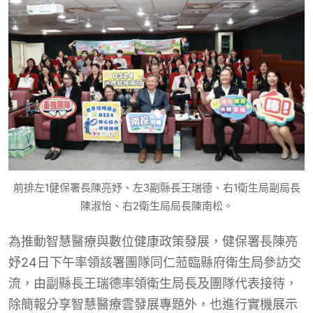
前排左1健保署長陳亮妤、左3副縣長王瑞德、右1衛生局副局長
陳淑怡、右2衛生局局長陳南松。
為推動智慧醫療與數位健康政策發展，健保署長陳亮
妤24日下午率領該署團隊同仁蒞臨縣府衛生局參訪交
流，由副縣長王瑞德率領衛生局長及團隊代表接待，
除簡報分享智慧醫療雲發展專題外，也進行實機展示