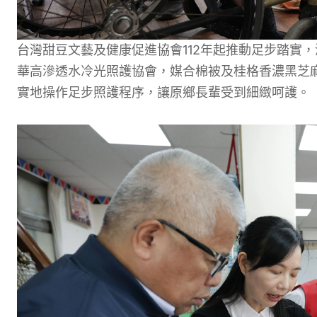
台灣甜豆文藝及健康促進協會112年起推動足步踏實
華高滲透水冷光照護協會，媒合棉被及桂格香濃黑芝
實地操作足步照護程序，讓原鄉長輩受到細緻呵護。