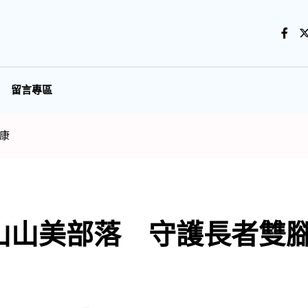
留言專區
康
山山美部落 守護長者雙