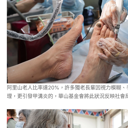
阿里山老人比率達20%，許多獨老長輩因視力模糊
理，更引發甲溝炎的，華山基金會將此狀況反眏社會