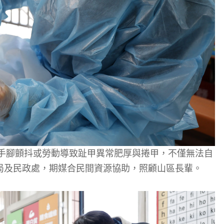
、手腳顫抖或勞動導致趾甲異常肥厚與捲甲，不僅無法自
局及民政處，期媒合民間資源協助，照顧山區長輩。