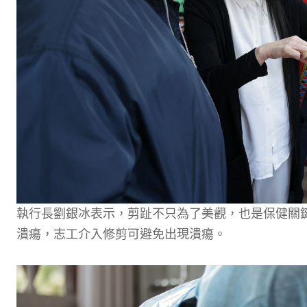
執行長劉銀冰表示，剪趾不只為了美觀，也是保健關
潰瘍，志工介入修剪可避免出現潰瘍。