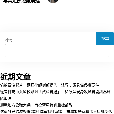
專業足部照護前進...
搜尋
搜尋
近期文章
偷拍案沒影片 網紅律師喊都提告 法界：須具備侵權要件
從昔日高中女籃校隊到「資深獅迷」 徐欣瑩現身攻城獅開訓為球
隊加油
迎戰地方公職大選 南投警局特訓重機部隊
信義分局跨域整備2026城鎮韌性演習 布農族語宣導深入原鄉部落