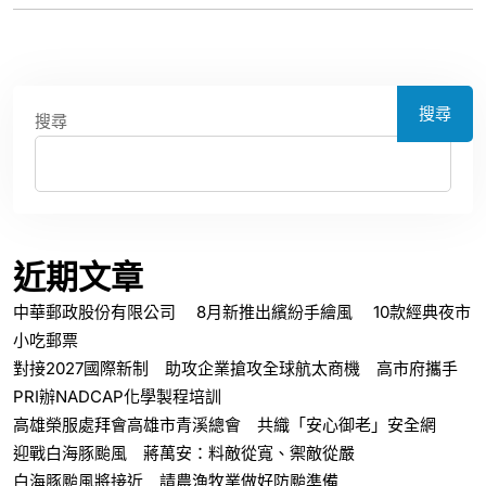
搜尋
搜尋
近期文章
中華郵政股份有限公司 8月新推出繽紛手繪風 10款經典夜市
小吃郵票
對接2027國際新制 助攻企業搶攻全球航太商機 高市府攜手
PRI辦NADCAP化學製程培訓
高雄榮服處拜會高雄市青溪總會 共織「安心御老」安全網
迎戰白海豚颱風 蔣萬安：料敵從寬、禦敵從嚴
白海豚颱風將接近 請農漁牧業做好防颱準備