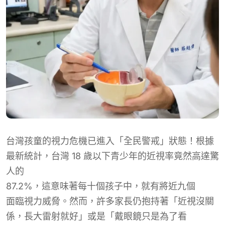
台灣孩童的視力危機已進入「全民警戒」狀態！根據
最新統計，台灣 18 歲以下青少年的近視率竟然高達驚
人的
87.2%
，這意味著每十
個
孩子中，就有將近九
個
面臨視力威脅。然而，許多家長仍抱持著「近視沒關
係，長大雷射就好」或是「戴眼鏡只是為了看