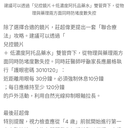
建議可以透過「兒控鏡片＋低濃度阿托品藥水」雙管齊下，從物
理與藥理兩方面同時防堵度數失控
除了選擇合適的鏡片，莊超偉更提出一套「聯合療
法」攻略。建議可以透過「
兒控鏡片
＋ 低濃度阿托品藥水」雙管齊下，從物理與藥理兩方
面同時防堵度數失控。同時莊醫師呼籲家長應嚴格執
行「護眼密碼 3010120」：
近距離
用眼每
30
分鐘
，必須強制休息
10
分鐘
；每日應維持至少
120
分鐘
的戶外活動，利用自然光線抑制眼軸拉長。
最後莊超偉
特別提醒，視力檢查應從「4 歲」前就開始進行第一