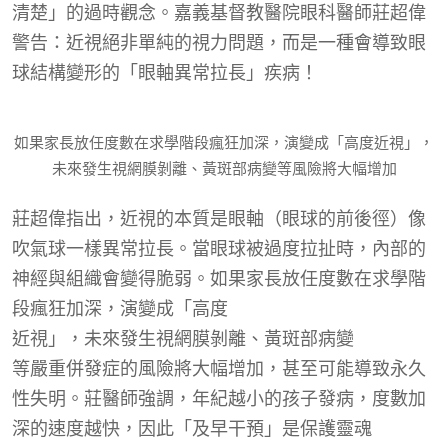
清楚」
的過時觀念。嘉義基督教醫院眼科醫師莊超偉
警告：近視絕非單純的視力問題，而是一種會導致眼
球結構變形的「眼軸異常拉長」疾病！
如果家長放任度數在求學階段瘋狂加深，演變成「高度近視」，
未來發生視網膜剝離、黃斑部病變等風險將大幅增加
莊超偉指出，近視的本質是眼軸（眼球的前後徑）像
吹氣球一樣異常拉長。當眼球被過度拉扯時，內部的
神經與組織會變得脆弱。如果家長放任度數在求學階
段瘋狂加深，演變成「高度
近視」
，未來發生
視網膜剝離、黃斑部病變
等嚴重併發症的風險將大幅增加，甚至可能導致永久
性失明。莊醫師強調，年紀越小的孩子發病，度數加
深的速度越快，因此「及早干預」是保護靈魂