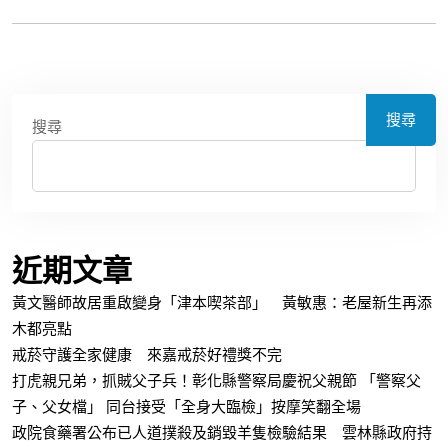
搜尋
搜尋
近期文章
黃文醫師故居重啟變身「津本喫茶部」 黃敏惠：老屋新生再添
木都亮點
戒菸守護全家健康 來嘉戒菸好禮獎不完
打虎親兄弟，抓賊父子兵！彰化縣警察局慶祝父親節 「警察父
子、父女檔」 同台接受「全身大臨檢」按摩笑翻全場
政院食藥署公布已人道撲殺及銷毀羊隻檢驗結果 雲林縣政府持