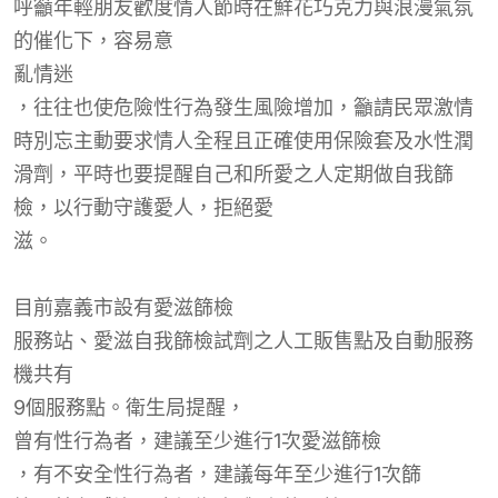
呼籲年輕朋友歡度情人節時在鮮花巧克力與浪漫氣氛
的催化下，容易意
亂情迷
，往往也使危險性行為發生風險增加，籲請民眾激情
時別忘主動要求情人全程且正確使用保險套及水性潤
滑劑，平時也要提醒自己和所愛之人定期做自我篩
檢，以行動守護愛人，拒絕愛
滋
。
目前嘉義市設有
愛滋篩檢
服務站、愛滋自我篩檢試劑之人工販售點及自動服務
機共有
9
個服務點。
衛生局提醒，
曾有性行為者，建議至少進行1次
愛滋篩檢
，有不安全性行為者，建議每年至少進行
1次篩