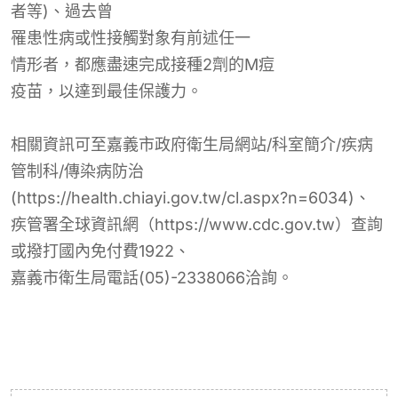
者等)、過去曾
罹
患性病或性接觸對象有前述任
一
情形者，都應盡速完成接種2劑的M
痘
疫苗，以達到最佳保護力。
相關資訊可至嘉義市政府衛生局網站/科室簡介/疾病
管制科/傳染病防治
(
https://health.chiayi.gov.tw/cl.aspx?n=
6034
)
、
疾管署全球資訊網（https://www.cdc.gov.tw）查詢
或撥打國內免付費1922、
嘉義市衛生局電話(
05)-2338066
洽詢。