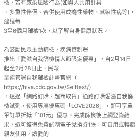
檢，若有感染風險行為(如與人
共用針具
、多重性伴侶、合併使用成癮性藥物、感染性病等)，
建議每
3至6個月篩檢
1次，以了解自身健康狀況。
為鼓勵民眾主動篩檢，
疾病管制署
推出「愛滋自我篩檢情人節限定優惠」，自2月14日
起至2月28日止，民眾
至疾管署
自我篩檢計畫官網
（
https://hiva.cdc.gov.tw/Selftest/
）
，透過「網路訂購、超商取貨」通路訂購愛滋自我篩
檢試劑，使用專屬優惠碼「LOVE2026」，即可享單
筆訂單折抵「101元」優惠。完成篩檢後上網登錄結
果，還可獲得免費試劑電子兌換券1張，可自用或轉贈
親友使用，讓愛的