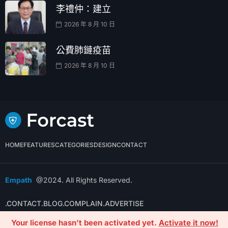
李禮仲：建立
2026 年 8 月 10 日
公費肺鏈疫苗
2026 年 8 月 10 日
HOME
FEATURES
CATEGORIES
DESIGN
CONTACT
Empath
@2024. All Rights Reserved.
.CONTACT
.BLOG
.COMPLAIN
.ADVERTISE
Your license hasn’t been activated yet.
Activate it now!