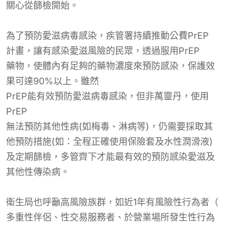
關心從篩檢
開始。
為了預防愛滋病毒感染，
疾管署持續
推動公費
PrEP
計畫，讓有感染愛滋風險的民眾，透過服用
PrEP
藥物，使體內有足夠的藥物濃度來預防感染，保護效
果可達90%以上。雖然
PrEP
能有效預防愛滋病毒感染，但非萬靈丹，使用
PrEP
無法預防其他性病(如梅毒、淋病等)，仍需要採取其
他預防措施(如：全程正確使用保險套及水性潤滑液)
及定期篩檢，多管齊下才能最有效的預防感染愛滋及
其他性傳染病。
衛生局也呼籲高風險族群，如近1年有風險性行為者
（
多重性伴侶、性交易服務者、於營業場所發生性行為