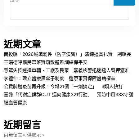
近期文章
南投縣「2026城鎮韌性（防空演習）」演練逼真扎實 副縣長
王瑞德呼籲民眾落實疏散避難訓練保平安
毒駕失控連撞車輛、工廠及民眾 嘉義檢警迅速逮人聲押獲准
李禮仲：建立醫療黑盒子制度 還原事實保障醫病權益
公費肺鏈疫苗再升級！今增21價「一劑搞定」 3類人快打
嘉縣「代謝症候群OUT 邁向健康321行動」 預防中風333守護
腦血管健康
近期留言
尚無留言可供顯示。