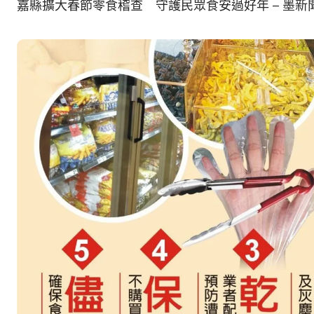
嘉縣擴大春節零食稽查 守護民眾食安過好年 – 墨新聞 MO