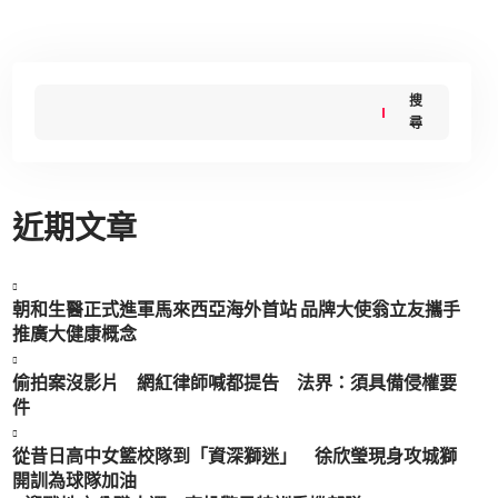
搜
尋
近期文章
朝和生醫正式進軍馬來西亞海外首站 品牌大使翁立友攜手
推廣大健康概念
偷拍案沒影片 網紅律師喊都提告 法界：須具備侵權要
件
從昔日高中女籃校隊到「資深獅迷」 徐欣瑩現身攻城獅
開訓為球隊加油