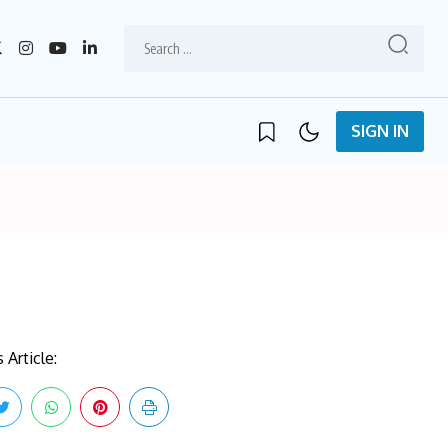
SIGN IN
 Article: