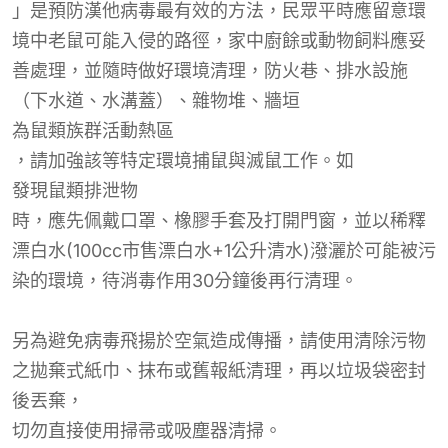
」是預防漢他病毒最有效的方法，民眾平時應留意環
境中老鼠可能入侵的路徑，家中廚餘或動物飼料應妥
善處理，並隨時做好環境清理，防火巷、排水設施
（下水道、水溝蓋）、雜物堆、牆垣
為鼠類
族群
活動熱區
，請加強該等特定環境捕鼠與滅鼠工作。如
發現鼠類排泄物
時，應先佩戴口罩、橡膠手套及打開門窗，並以稀釋
漂白水(100cc市售漂白水+1公升清水)潑灑於可能被污
染的環境，待消毒作用30分鐘後再行清理。
另為避免病毒飛揚於空氣造成傳播，請使用清除污物
之拋棄式紙巾、抹布或舊報紙清理，再以垃圾袋密封
後丟棄，
切勿直接使用掃帚或吸塵器清掃
。