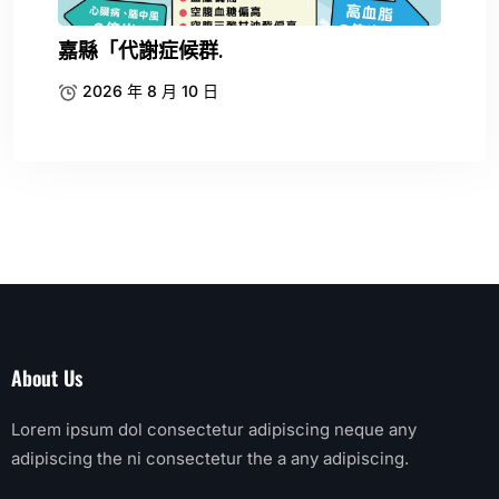
嘉縣「代謝症候群.
2026 年 8 月 10 日
About Us
Lorem ipsum dol consectetur adipiscing neque any
adipiscing the ni consectetur the a any adipiscing.