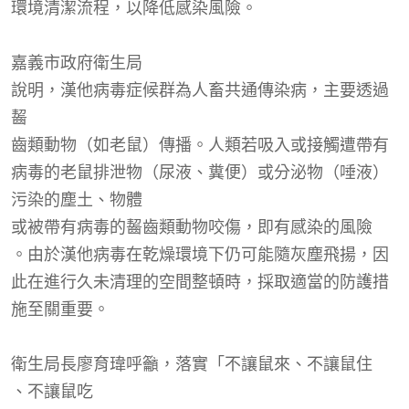
環境清潔流程，以降低感染風險。
嘉義市政府衛生局
說明，漢他病毒症候群為人畜共通傳染病，主要透過
齧
齒類動物（如老鼠）傳播。人類若吸入或接觸遭帶有
病毒的老鼠排泄物（尿液、糞便）或分泌物（唾液）
污染的塵土、物體
或被帶有病毒的
齧
齒類動物咬傷
，即有感染
的風險
。由於漢他病毒在乾燥環境下仍可能隨灰塵飛揚，因
此在進行久未清理的空間整頓時，採取適當的防護措
施至關重要。
衛生局長
廖育瑋
呼籲，落實「
不讓鼠來
、不
讓鼠住
、不
讓鼠吃