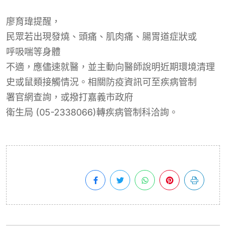
廖育瑋
提醒，
民眾若出現發燒、頭痛、肌肉痛、腸胃道症狀或
呼吸喘等身體
不適，應儘速就醫，並主動向醫師說明近期環境清理
史或鼠類
接觸情況。相關防疫資訊可至疾
病
管
制
署官網
查詢，或撥打嘉義市
政府
衛生局 (05-2338066)
轉疾
病
管
制
科
洽詢。