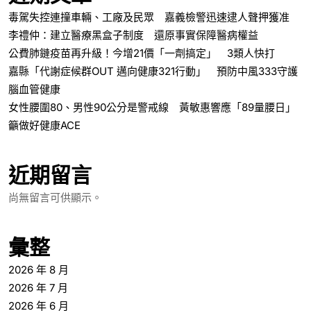
毒駕失控連撞車輛、工廠及民眾 嘉義檢警迅速逮人聲押獲准
李禮仲：建立醫療黑盒子制度 還原事實保障醫病權益
公費肺鏈疫苗再升級！今增21價「一劑搞定」 3類人快打
嘉縣「代謝症候群OUT 邁向健康321行動」 預防中風333守護
腦血管健康
女性腰圍80、男性90公分是警戒線 黃敏惠響應「89量腰日」
籲做好健康ACE
近期留言
尚無留言可供顯示。
彙整
2026 年 8 月
2026 年 7 月
2026 年 6 月