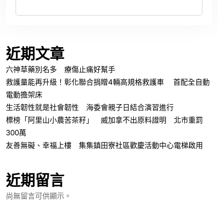
近期文章
六神草藥別名多 療傷止痛好幫手
救護量能再升級！彰化聯合捐贈4輛高規格救護車 首配全自動
電動擔架床
生活韌性就是社會韌性 海委會親子日結合演習進行
標榜「阿里山小農苦茶籽」 威加拿不出原料證明 北市重罰
300萬
友善無礙、幸福上樓 集集鎮田寮社區歡慶活動中心電梯啟用
近期留言
尚無留言可供顯示。