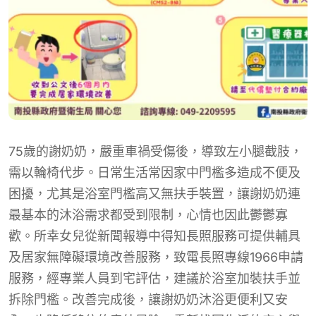
75歲的謝奶奶，嚴重車禍受傷後，導致左小腿截肢，
需以輪椅代步。日常生活常因家中門檻多造成不便及
困擾，尤其是浴室門檻高又無扶手裝置，讓謝奶奶連
最基本的沐浴需求都受到限制，心情也因此鬱鬱寡
歡。所幸女兒從新聞報導中得知長照服務可提供輔具
及居家無障礙環境改善服務，致電長照專線1966申請
服務，經專業人員到宅評估，建議於浴室加裝扶手並
拆除門檻。改善完成後，讓謝奶奶沐浴更便利又安