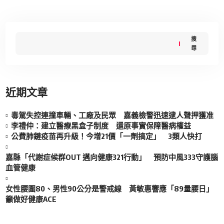
搜
尋
近期文章
毒駕失控連撞車輛、工廠及民眾 嘉義檢警迅速逮人聲押獲准
李禮仲：建立醫療黑盒子制度 還原事實保障醫病權益
公費肺鏈疫苗再升級！今增21價「一劑搞定」 3類人快打
嘉縣「代謝症候群OUT 邁向健康321行動」 預防中風333守護腦
血管健康
女性腰圍80、男性90公分是警戒線 黃敏惠響應「89量腰日」
籲做好健康ACE