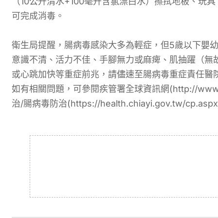
（10公升清水+100毫升含氯漂白水）擦拭地板、玩
可完成消毒。
衛生局提醒，腸病毒感染大多為輕症，但5歲以下嬰
意識不清、活力不佳、手腳無力或麻痺、肌抽躍（無
或心跳加快等重症前兆，請儘速至腸病毒重症責任醫
如有相關問題，可參閱疾管署全球資訊網(http://www.
治/腸病毒防治(https://health.chiayi.gov.tw/cp.a