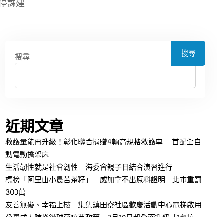
停課建
搜尋
搜尋
近期文章
救護量能再升級！彰化聯合捐贈4輛高規格救護車 首配全自
動電動擔架床
生活韌性就是社會韌性 海委會親子日結合演習進行
標榜「阿里山小農苦茶籽」 威加拿不出原料證明 北市重罰
300萬
友善無礙、幸福上樓 集集鎮田寮社區歡慶活動中心電梯啟用