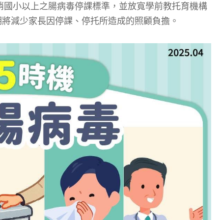
消國小以上之腸病毒停課標準，並放寬學前教托育機構
期將減少家長因停課、停托所造成的照顧負擔。