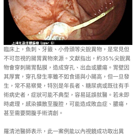
臨床上，魚刺、牙籤、小骨頭等尖銳異物，是常見但
不可忽視的腸胃異物來源。文獻指出，約35%尖銳異
物會穿刺腸胃黏膜，造成穿孔、出血或膿瘍。胃壁因
其厚實，穿孔發生率雖不如食道與小腸高，但一旦發
生，常不易察覺，特別是年長者、糖尿病或既往有手
術病史者，症狀可能不典型，容易延誤就醫。若未即
時處理，感染擴散至腹腔，可能造成敗血症、膿瘍，
甚至需要開腹手術清創。
羅清池醫師表示，此一案例能以內視鏡成功取出異