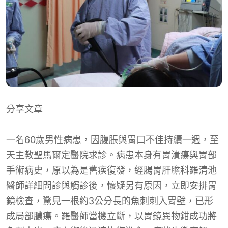
分享文章
一名60歲男性病患，因腹脹與胃口不佳持續一週，至
天主教聖馬爾定醫院求診。病患本身有胃潰瘍與胃部
手術病史，原以為是舊疾復發，經腸胃肝膽科羅清池
醫師詳細問診與觸診後，懷疑另有原因，立即安排胃
鏡檢查，驚見一根約3公分長的魚刺刺入胃壁，已形
成局部膿瘍。羅醫師當機立斷，以胃鏡異物鉗成功將