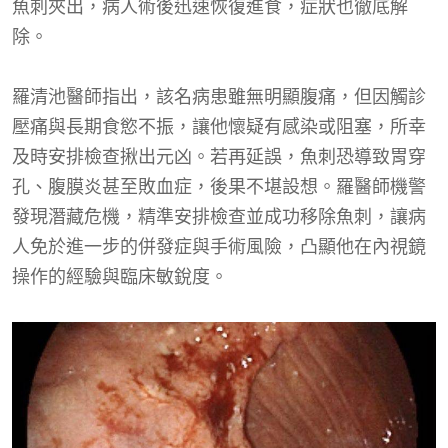
魚刺夾出，病人術後迅速恢復進食，症狀也徹底解
除。
羅清池醫師指出，該名病患雖無明顯腹痛，但因觸診
壓痛與長期食慾不振，讓他懷疑有感染或阻塞，所幸
及時安排檢查揪出元凶。若再延誤，魚刺恐導致胃穿
孔、腹膜炎甚至敗血症，後果不堪設想。羅醫師機警
發現潛藏危機，精準安排檢查並成功移除魚刺，讓病
人免於進一步的併發症與手術風險，凸顯他在內視鏡
操作的經驗與臨床敏銳度。