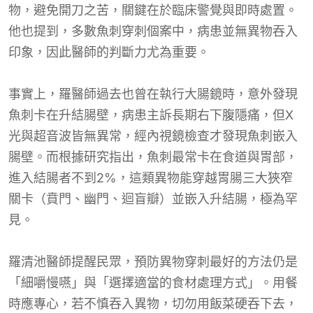
物，避免開刀之苦，關鍵在於臨床警覺與即時處置。
他也提到，多數魚刺穿刺個案中，病患並無異物吞入
印象，因此醫師的判斷力尤為重要。
事實上，羅醫師過去也曾在執行大腸鏡時，意外發現
魚刺卡在升結腸壁，病患主訴長期右下腹隱痛，但X
光與超音波皆無異常，經內視鏡檢查才發現魚刺嵌入
腸壁。而根據研究指出，魚刺最常卡在食道與胃部，
進入結腸者不到2%，這類異物能穿越胃腸三大狹窄
關卡（賁門、幽門、迴盲瓣）並嵌入升結腸，極為罕
見。
羅清池醫師提醒民眾，預防異物穿刺最好的方法仍是
「細嚼慢嚥」與「選擇適當的食材處理方式」。用餐
時應專心，若不慎吞入異物，切勿用飯菜硬吞下去，