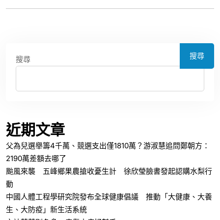
搜尋
搜尋
近期文章
父為兒選舉籌4千萬、競選支出僅1810萬？游淑慧追問鄭朝方：
2190萬差額去哪了
颱風來襲 五峰鄉果農搶收憂生計 徐欣瑩臉書發起認購水梨行
動
中國人體工程學研究院發布全球健康倡議 推動「大健康、大養
生、大防疫」新生活系統